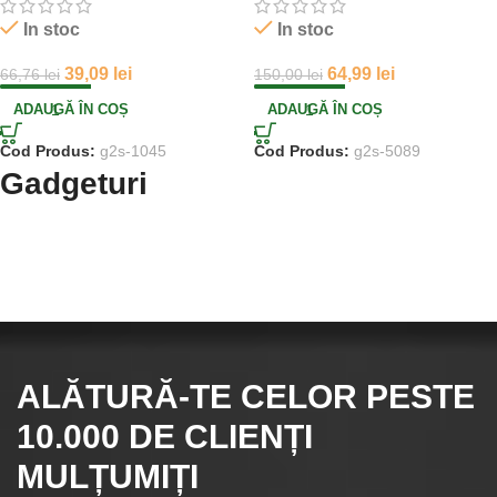
In stoc
In stoc
39,09
lei
64,99
lei
66,76
lei
150,00
lei
ADAUGĂ ÎN COȘ
ADAUGĂ ÎN COȘ
Cod Produs:
g2s-1045
Cod Produs:
g2s-5089
Gadgeturi
ALĂTURĂ-TE CELOR
PESTE
10.000
DE CLIENȚI
MULȚUMIȚI