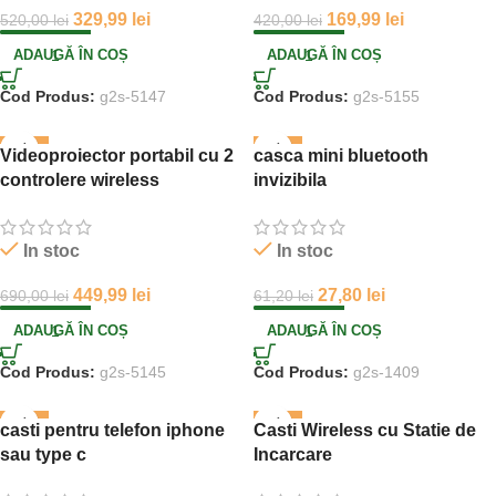
329,99
lei
169,99
lei
520,00
lei
420,00
lei
ADAUGĂ ÎN COȘ
ADAUGĂ ÎN COȘ
Cod Produs:
g2s-5147
Cod Produs:
g2s-5155
-35%
-55%
Videoproiector portabil cu 2
casca mini bluetooth
controlere wireless
invizibila
In stoc
In stoc
449,99
lei
27,80
lei
690,00
lei
61,20
lei
ADAUGĂ ÎN COȘ
ADAUGĂ ÎN COȘ
Cod Produs:
g2s-5145
Cod Produs:
g2s-1409
-41%
-57%
casti pentru telefon iphone
Casti Wireless cu Statie de
sau type c
Incarcare