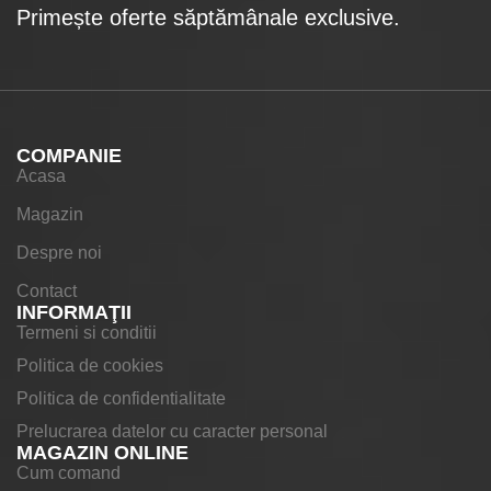
Primește oferte săptămânale exclusive.
COMPANIE
Acasa
Magazin
Despre noi
Contact
INFORMAŢII
Termeni si conditii
Politica de cookies
Politica de confidentialitate
Prelucrarea datelor cu caracter personal
MAGAZIN ONLINE
Cum comand