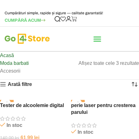
Cumpărături simple, rapide și sigure — calitate garantată!
CUMPĂRĂ ACUM
Acasă
Moda barbati
Afișez toate cele 3 rezultate
Accesorii
Arată filtre
-56%
-46%
Tester de alcoolemie digital
perie laser pentru cresterea
parului
In stoc
In stoc
61,99
lei
140,00
lei