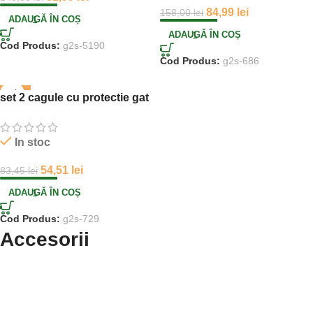
84,99
lei
158,00
lei
ADAUGĂ ÎN COȘ
ADAUGĂ ÎN COȘ
Cod Produs:
g2s-5190
Cod Produs:
g2s-686
-35%
set 2 cagule cu protectie gat
In stoc
54,51
lei
83,45
lei
ADAUGĂ ÎN COȘ
Cod Produs:
g2s-729
Accesorii