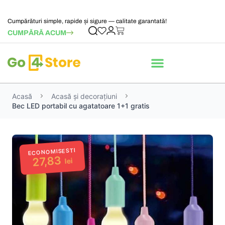
Cumpărături simple, rapide și sigure — calitate garantată!
CUMPĂRĂ ACUM
Acasă
Acasă și decorațiuni
Bec LED portabil cu agatatoare 1+1 gratis
ECONOMISESTI
27,83
lei