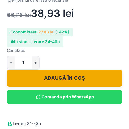
Fii primul care lasa o recenzie
38,93
lei
66,76
lei
Economisesti
27,83
lei
(-42%)
●
In stoc · Livrare 24-48h
Cantitate:
ADAUGĂ ÎN COȘ
Comanda prin WhatsApp
Livrare 24-48h