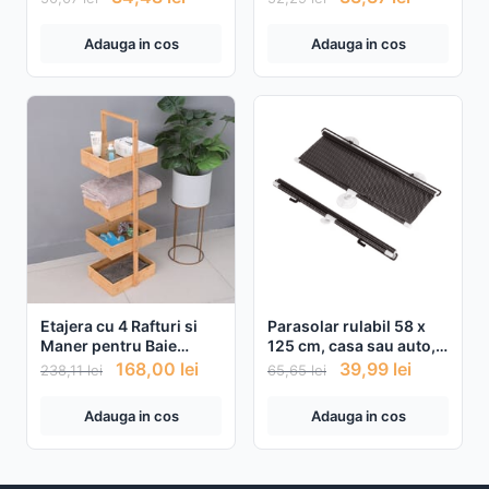
Adauga in cos
Adauga in cos
Etajera cu 4 Rafturi si
Parasolar rulabil 58 x
Maner pentru Baie
125 cm, casa sau auto,
32x24x98cm
prindere cu ventuze
168,00
lei
39,99
lei
238,11
lei
65,65
lei
Adauga in cos
Adauga in cos