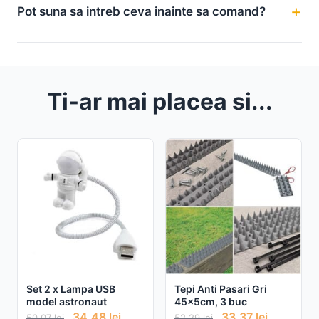
Pot suna sa intreb ceva inainte sa comand?
Ti-ar mai placea si...
Set 2 x Lampa USB
Tepi Anti Pasari Gri
model astronaut
45x5cm, 3 buc
34,48
lei
33,37
lei
50,07
lei
52,29
lei