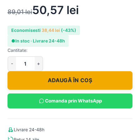
50,57
lei
89,01
lei
Economisesti
38,44
lei
(-43%)
●
In stoc · Livrare 24-48h
Cantitate:
ADAUGĂ ÎN COȘ
Comanda prin WhatsApp
Livrare 24-48h
Retur 14 zile