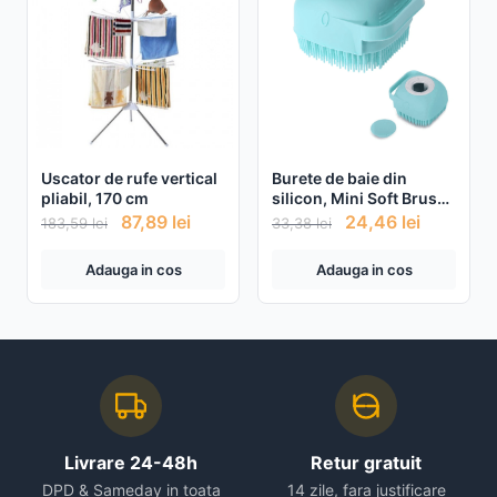
Uscator de rufe vertical
Burete de baie din
pliabil, 170 cm
silicon, Mini Soft Brush,
cu rezervor pentru gel
87,89
lei
24,46
lei
183,59
lei
33,38
lei
de dus / sampon
Adauga in cos
Adauga in cos
Livrare 24-48h
Retur gratuit
DPD & Sameday in toata
14 zile, fara justificare