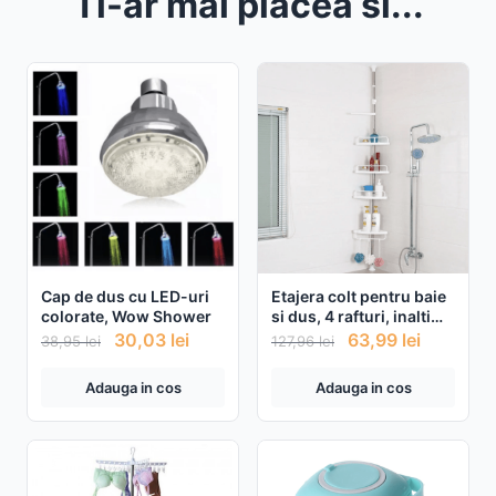
Ti-ar mai placea si...
Cap de dus cu LED-uri
Etajera colt pentru baie
colorate, Wow Shower
si dus, 4 rafturi, inaltime
reglabila , montare pe
30,03
lei
63,99
lei
38,95
lei
127,96
lei
colt
Adauga in cos
Adauga in cos