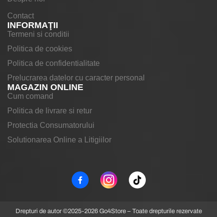
Contact
INFORMAŢII
Termeni si conditii
Politica de cookies
Politica de confidentialitate
Prelucrarea datelor cu caracter personal
MAGAZIN ONLINE
Cum comand
Politica de livrare si retur
Protectia Consumatorului
Solutionarea Online a Litigiilor
Drepturi de autor ©2025-2026 Go4Store – Toate drepturile rezervate