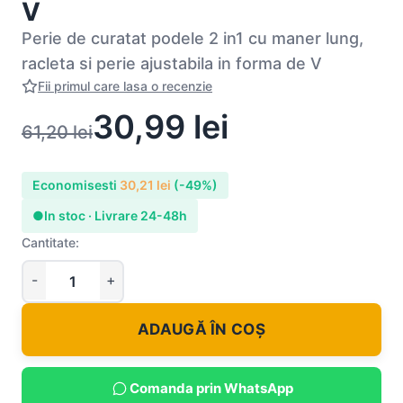
V
Perie de curatat podele 2 in1 cu maner lung,
racleta si perie ajustabila in forma de V
Fii primul care lasa o recenzie
30,99
lei
61,20
lei
Economisesti
30,21
lei
(-49%)
●
In stoc · Livrare 24-48h
Cantitate:
ADAUGĂ ÎN COȘ
Comanda prin WhatsApp