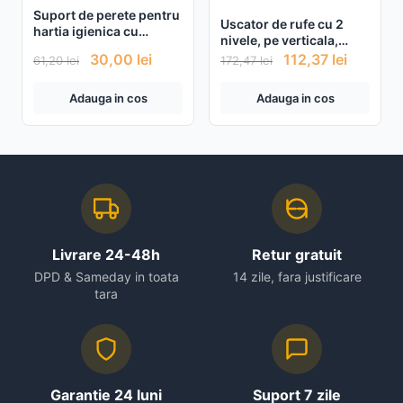
Suport de perete pentru
Uscator de rufe cu 2
hartia igienica cu
nivele, pe verticala,
etajera depozitare
pentru spatii inguste
30,00
lei
112,37
lei
61,20
lei
172,47
lei
Adauga in cos
Adauga in cos
Livrare 24-48h
Retur gratuit
DPD & Sameday in toata
14 zile, fara justificare
tara
Garantie 24 luni
Suport 7 zile