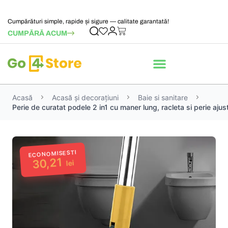
Cumpărături simple, rapide și sigure — calitate garantată!
CUMPĂRĂ ACUM
Acasă
Acasă și decorațiuni
Baie si sanitare
Perie de curatat podele 2 in1 cu maner lung, racleta si perie ajus
ECONOMISESTI
30,21
lei