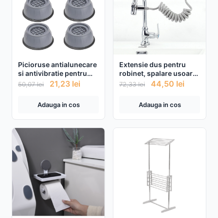
Picioruse antialunecare
Extensie dus pentru
si antivibratie pentru
robinet, spalare usoara,
masina de spalat, 4
furtun flexibil
21,23
lei
44,50
lei
50,07
lei
72,33
lei
bucati
Adauga in cos
Adauga in cos