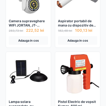
Camera supraveghere
Aspirator portabil de
WIFI JORTAN, JT-
mana cu dispozitiv de
8161QJ, IP66, HD
indepartare a
222,52
lei
100,13
lei
283,73
lei
182,48
lei
wireless, 2 MP, 1920 X
acarienilor cu lampa UV
1080 pixeli + Card 32gb
Alb
Adauga in cos
Adauga in cos
Lampa solara
Pistol Electric de vopsit
suspendata, cu
Kumas, 600 ml