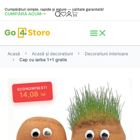
Cumpărături simple, rapide și sigure — calitate garantată!
CUMPĂRĂ ACUM
Acasă
Acasă și decorațiuni
Decoratiuni interioare
Cap cu iarba 1+1 gratis
ECONOMISESTI
14,08
lei