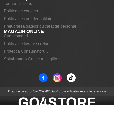
Termeni si conditii
Politica de cookies
Politica de confidentialitate
Prelucrarea datelor cu caracter personal
MAGAZIN ONLINE
Cum comand
Politica de livrare si retur
Protectia Consumatorului
Solutionarea Online a Litigiilor
Drepturi de autor ©2025-2026 Go4Store – Toate drepturile rezervate
GO4STORE