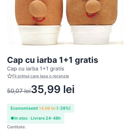
Cap cu iarba 1+1 gratis
Cap cu iarba 1+1 gratis
Fii primul care lasa o recenzie
35,99
lei
50,07
lei
Economisesti
14,08
lei
(-28%)
●
In stoc · Livrare 24-48h
Cantitate: