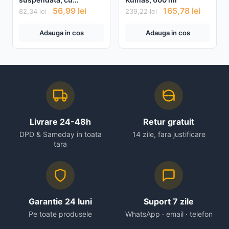
telecomanda, 90 Lm/W
56,99
lei
165,78
lei
82,34
lei
239,22
lei
Adauga in cos
Adauga in cos
Livrare 24-48h
Retur gratuit
DPD & Sameday in toata
14 zile, fara justificare
tara
Garantie 24 luni
Suport 7 zile
Pe toate produsele
WhatsApp · email · telefon