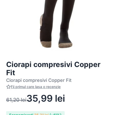
Ciorapi compresivi Copper
Fit
Ciorapi compresivi Copper Fit
Fii primul care lasa o recenzie
35,99
lei
61,20
lei
Economisesti
25,21
lei
(-41%)