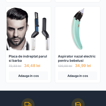
Placa de indreptat parul
Aspirator nazal electric
si barba
pentru bebelusi
34,48
lei
34,99
lei
72,33
lei
120,00
lei
Adauga in cos
Adauga in cos