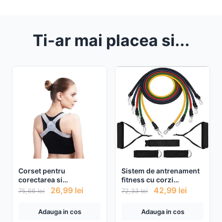
Ti-ar mai placea si...
Corset pentru
Sistem de antrenament
corectarea si
fitness cu corzi
indreptarea coloanei si
extensibile, prinderi
26,99
lei
42,99
lei
75,66
lei
72,33
lei
a umerilor cu senzor
multiple, 11 piese
inteligent
Adauga in cos
Adauga in cos