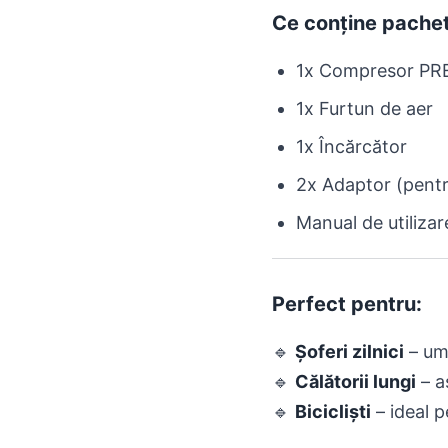
Ce conține pachet
1x Compresor PR
1x Furtun de aer
1x Încărcător
2x Adaptor (pentru
Manual de utilizar
Perfect pentru:
🔹
Șoferi zilnici
– umf
🔹
Călătorii lungi
– a
🔹
Bicicliști
– ideal p