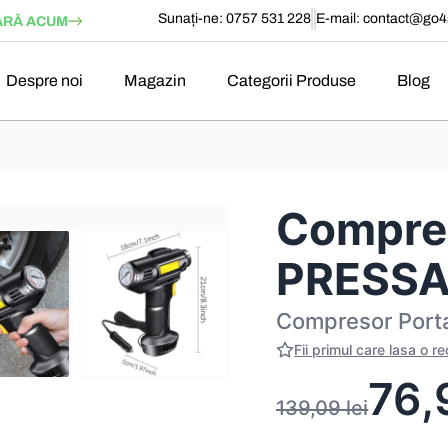
Sunați-ne: 0757 531 228
E-mail:
contact@go4s
RĂ ACUM
Despre noi
Magazin
Categorii Produse
Blog
Compres
PRESSA
Compresor Port
Fii primul care lasa o r
76
139,09
lei