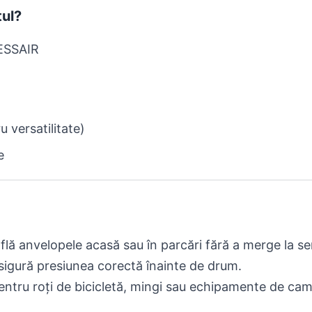
ul?
ESSAIR
 versatilitate)
e
lă anvelopele acasă sau în parcări fără a merge la se
sigură presiunea corectă înainte de drum.
entru roți de bicicletă, mingi sau echipamente de ca