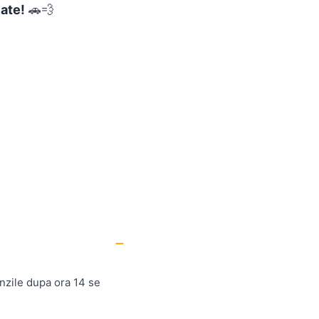
ate!
🚗💨
nzile dupa ora 14 se