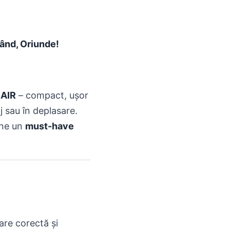
ând, Oriunde!
SAIR
– compact, ușor
j sau în deplasare.
ine un
must-have
are corectă și