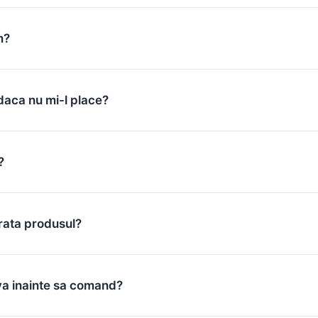
m?
daca nu mi-l place?
?
rata produsul?
va inainte sa comand?