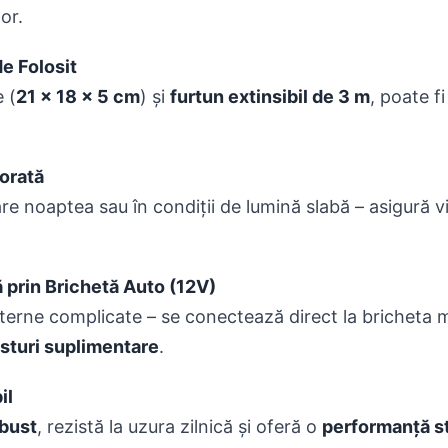
or.
e Folosit
 (
21 x 18 x 5 cm
) și
furtun extinsibil de 3 m
, poate f
orată
re noaptea sau în condiții de lumină slabă – asigură viz
 prin Brichetă Auto (12V)
terne complicate – se conectează direct la bricheta ma
osturi suplimentare
.
il
bust
, rezistă la uzura zilnică și oferă o
performanță st