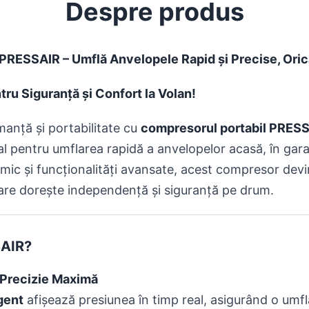
Despre produs
PRESSAIR – Umflă Anvelopele Rapid și Precise, Oric
tru Siguranță și Confort la Volan!
anță și portabilitate cu
compresorul portabil PRES
al pentru umflarea rapidă a anvelopelor acasă, în gara
ic și funcționalități avansate, acest compresor dev
re dorește independență și siguranță pe drum.
SAIR?
 Precizie Maximă
igent
afișează presiunea în timp real, asigurând o umfl