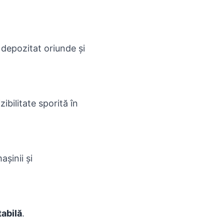
i depozitat oriunde și
ibilitate sporită în
șinii și
abilă
.