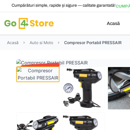
Cumpărături simple, rapide și sigure — calitate garantată!
CUMPĂ
Acasă
Acasă
Auto si Moto
Compresor Portabil PRESSAIR
ECONOMISESTI
62,10
lei