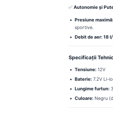
✅
Autonomie și Put
Presiune maximă: 
sportive.
Debit de aer: 18 l
Specificații Tehni
Tensiune:
12V
Baterie:
7.2V Li-i
Lungime furtun:
3
Culoare:
Negru (d