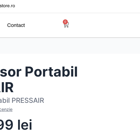
tore.ro
0
Contact
or Portabil
IR
abil PRESSAIR
ecenzie
,99
lei