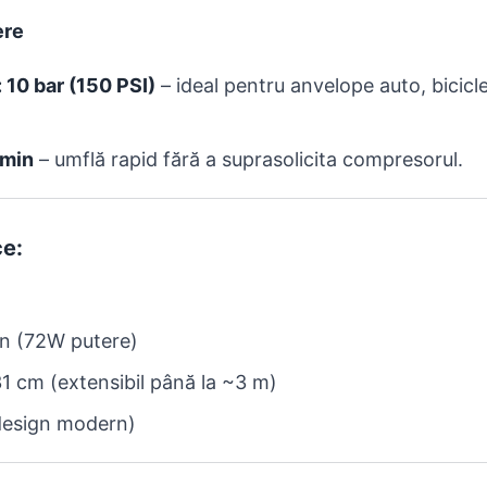
ere
10 bar (150 PSI)
– ideal pentru anvelope auto, bicic
/min
– umflă rapid fără a suprasolicita compresorul.
ce:
on (72W putere)
1 cm (extensibil până la ~3 m)
esign modern)