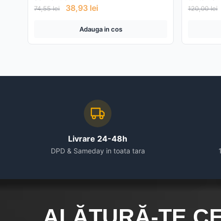
38,93
lei
74,55
lei
120,00
lei
Adauga in cos
Livrare 24-48h
DPD & Sameday in toata tara
ALĂTURĂ-TE C