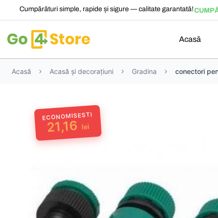
Cumpărături simple, rapide și sigure — calitate garantată!
CUMPĂ
Acasă
Acasă
Acasă și decorațiuni
Gradina
conectori pen
ECONOMISESTI
21,16
lei