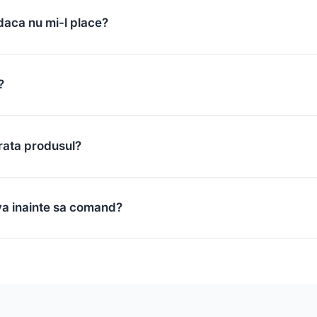
daca nu mi-l place?
?
rata produsul?
va inainte sa comand?