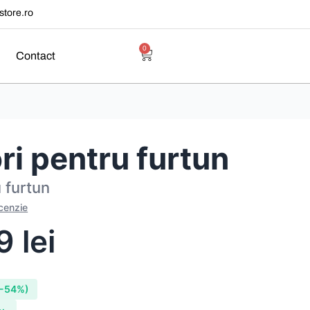
tore.ro
0
Contact
ri pentru furtun
 furtun
ecenzie
79
lei
-54%)