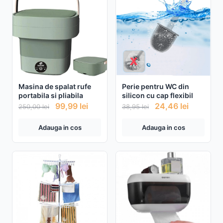
Masina de spalat rufe
Perie pentru WC din
portabila si pliabila
silicon cu cap flexibil
99,99
lei
24,46
lei
250,00
lei
38,95
lei
Adauga in cos
Adauga in cos