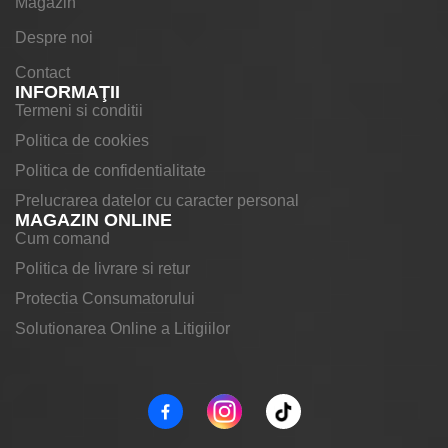
Magazin
Despre noi
Contact
INFORMAŢII
Termeni si conditii
Politica de cookies
Politica de confidentialitate
Prelucrarea datelor cu caracter personal
MAGAZIN ONLINE
Cum comand
Politica de livrare si retur
Protectia Consumatorului
Solutionarea Online a Litigiilor