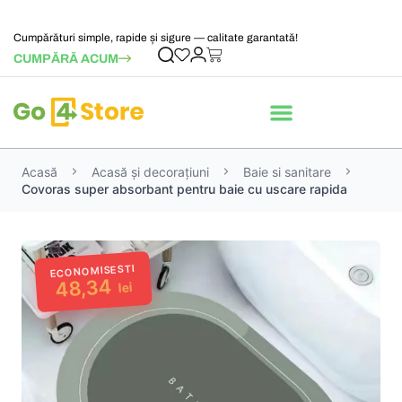
Cumpărături simple, rapide și sigure — calitate garantată!
CUMPĂRĂ ACUM
Acasă
Acasă și decorațiuni
Baie si sanitare
Covoras super absorbant pentru baie cu uscare rapida
ECONOMISESTI
48,34
lei