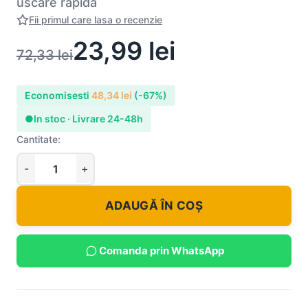
uscare rapida
Fii primul care lasa o recenzie
23,99
lei
72,33
lei
Economisesti
48,34
lei
(-67%)
●
In stoc · Livrare 24-48h
Cantitate:
ADAUGĂ ÎN COȘ
Comanda prin WhatsApp