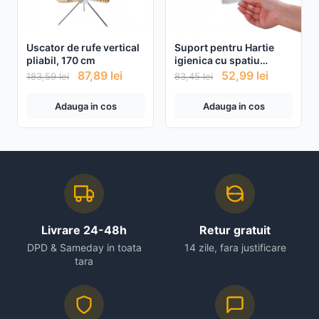
Uscator de rufe vertical
Suport pentru Hartie
pliabil, 170 cm
igienica cu spatiu
depozitare, modern
87,89
lei
52,99
lei
183,59
lei
83,45
lei
Adauga in cos
Adauga in cos
Livrare 24-48h
Retur gratuit
DPD & Sameday in toata
14 zile, fara justificare
tara