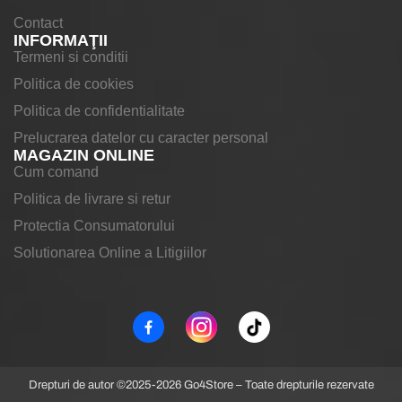
Contact
INFORMAŢII
Termeni si conditii
Politica de cookies
Politica de confidentialitate
Prelucrarea datelor cu caracter personal
MAGAZIN ONLINE
Cum comand
Politica de livrare si retur
Protectia Consumatorului
Solutionarea Online a Litigiilor
Drepturi de autor ©2025-2026 Go4Store – Toate drepturile rezervate