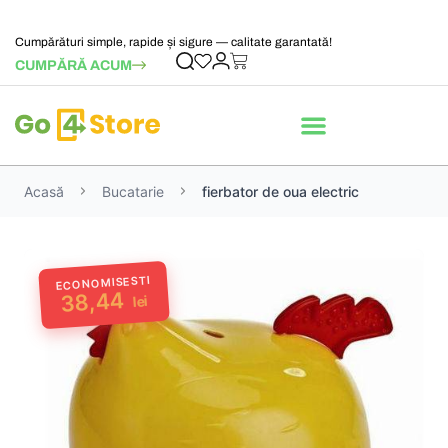
Cumpărături simple, rapide și sigure — calitate garantată!
CUMPĂRĂ ACUM
Acasă
Bucatarie
fierbator de oua electric
ECONOMISESTI
38,44
lei