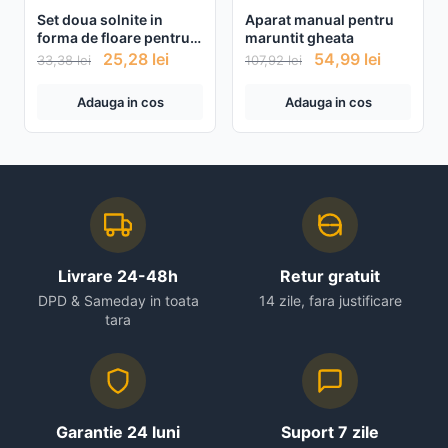
Set doua solnite in
Aparat manual pentru
forma de floare pentru
maruntit gheata
sare si piper
25,28
lei
54,99
lei
33,38
lei
107,92
lei
Adauga in cos
Adauga in cos
Livrare 24-48h
Retur gratuit
DPD & Sameday in toata
14 zile, fara justificare
tara
Garantie 24 luni
Suport 7 zile