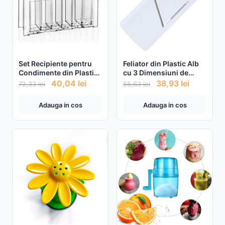
Set Recipiente pentru
Feliator din Plastic Alb
Condimente din Plastic
cu 3 Dimensiuni de
Transparente Capac Gri
Taiere pentru Legume si
40,04
lei
38,93
lei
72,33
lei
55,63
lei
- 6buc
Fructe
Adauga in cos
Adauga in cos