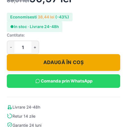
89,01
lei
Economisesti
38,44
lei
(-43%)
●
In stoc · Livrare 24-48h
Cantitate:
ADAUGĂ ÎN COȘ
Comanda prin WhatsApp
Livrare 24-48h
Retur 14 zile
Garantie 24 luni