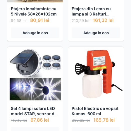
Etajera Incaltaminte cu
Etajera din Lemn cu
5 Nivele 58x26x102cm
lampa si 3 Rafturi
29x25x133cm
80,91
lei
161,32
lei
94,58
lei
210,29
lei
Adauga in cos
Adauga in cos
Set 4 lampi solare LED
Pistol Electric de vopsit
model STAR, senzor de
Kumas, 600 ml
lumina
67,86
lei
165,78
lei
110,15
lei
239,22
lei