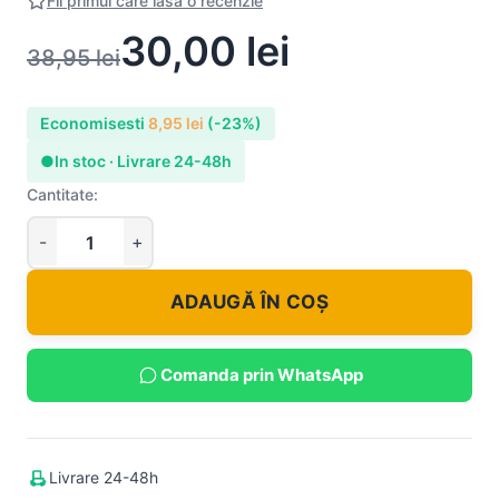
Fii primul care lasa o recenzie
30,00
lei
38,95
lei
Economisesti
8,95
lei
(-23%)
●
In stoc · Livrare 24-48h
Cantitate:
ADAUGĂ ÎN COȘ
Comanda prin WhatsApp
Livrare 24-48h