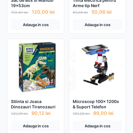
Sac de Box si Manusi
Tinta electrica pentru
19x53cm
Arme tip Nerf
120,00
lei
50,06
lei
172,47
lei
91,24
lei
Adauga in cos
Adauga in cos
Stiinta si Joaca
Microscop 100x 1200x
Dinozauri Tiranozauri
& Suport Telefon
90,12
lei
89,00
lei
131,29
lei
131,29
lei
Adauga in cos
Adauga in cos