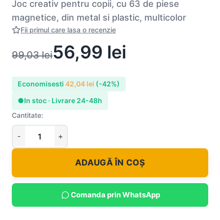
Joc creativ pentru copii, cu 63 de piese
magnetice, din metal si plastic, multicolor
Fii primul care lasa o recenzie
56,99
lei
99,03
lei
Economisesti
42,04
lei
(-42%)
●
In stoc · Livrare 24-48h
Cantitate:
ADAUGĂ ÎN COȘ
Comanda prin WhatsApp