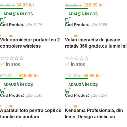
34,99
lei
169,99
lei
65,00
lei
420,00
lei
ADAUGĂ ÎN COȘ
ADAUGĂ ÎN COȘ
Cod Produs:
g2s-5176
Cod Produs:
g2s-5155
-35%
-36%
Videoproiector portabil cu 2
Volan interactiv de jucarie,
controlere wireless
rotativ 360 grade,cu lumini si
sunete
In stoc
In stoc
449,99
lei
69,99
lei
690,00
lei
110,00
lei
ADAUGĂ ÎN COȘ
ADAUGĂ ÎN COȘ
Cod Produs:
g2s-5145
Cod Produs:
g2s-5154
-34%
-52%
Aparatul foto pentru copii cu
Kendama Profesionala, din
functie de printare
lemn, Design artistic cu
finisaj fulger, 18cm, diverse