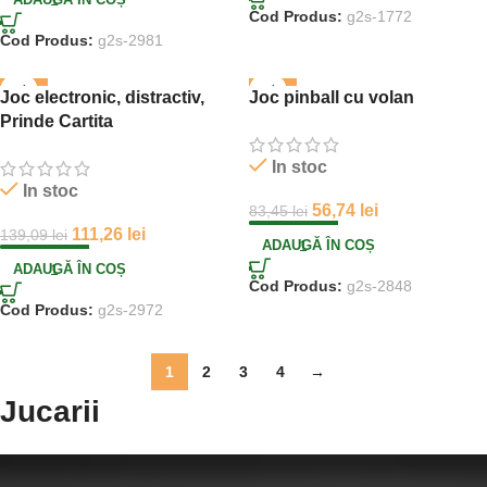
Cod Produs:
g2s-1772
Cod Produs:
g2s-2981
-20%
-32%
Joc electronic, distractiv,
Joc pinball cu volan
Prinde Cartita
In stoc
In stoc
56,74
lei
83,45
lei
111,26
lei
139,09
lei
ADAUGĂ ÎN COȘ
ADAUGĂ ÎN COȘ
Cod Produs:
g2s-2848
Cod Produs:
g2s-2972
1
2
3
4
→
Jucarii