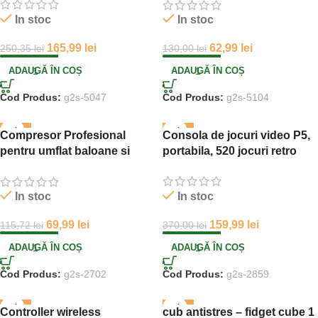
culori
In stoc
In stoc
165,99
lei
62,99
lei
250,35
lei
130,00
lei
ADAUGĂ ÎN COȘ
ADAUGĂ ÎN COȘ
Cod Produs:
g2s-5047
Cod Produs:
g2s-5104
-40%
-57%
Compresor Profesional
Consola de jocuri video P5,
pentru umflat baloane si
portabila, 520 jocuri retro
obiecte gonflabile, Putere
600 W, Alimentare 220 V
In stoc
In stoc
159,99
lei
69,99
lei
370,00
lei
115,72
lei
ADAUGĂ ÎN COȘ
ADAUGĂ ÎN COȘ
Cod Produs:
g2s-2859
Cod Produs:
g2s-2702
-52%
-42%
Controller wireless
cub antistres – fidget cube 1