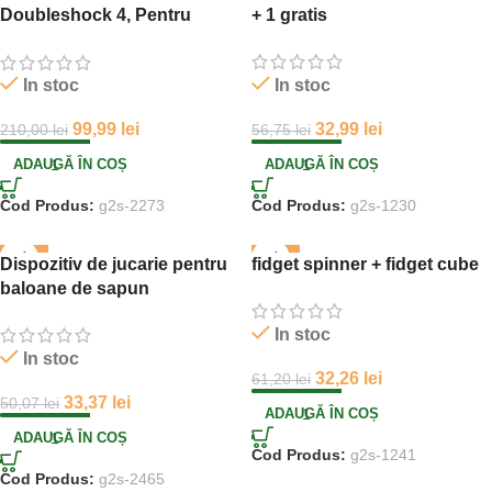
Doubleshock 4, Pentru
+ 1 gratis
consola PS4
In stoc
In stoc
32,99
lei
99,99
lei
56,75
lei
210,00
lei
ADAUGĂ ÎN COȘ
ADAUGĂ ÎN COȘ
Cod Produs:
g2s-1230
Cod Produs:
g2s-2273
-33%
-47%
Dispozitiv de jucarie pentru
fidget spinner + fidget cube
baloane de sapun
In stoc
In stoc
32,26
lei
61,20
lei
33,37
lei
50,07
lei
ADAUGĂ ÎN COȘ
ADAUGĂ ÎN COȘ
Cod Produs:
g2s-1241
Cod Produs:
g2s-2465