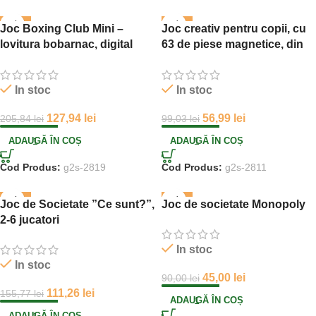
-38%
-42%
Joc Boxing Club Mini –
Joc creativ pentru copii, cu
lovitura bobarnac, digital
63 de piese magnetice, din
mini
metal si plastic, multicolor
In stoc
In stoc
127,94
lei
56,99
lei
205,84
lei
99,03
lei
ADAUGĂ ÎN COȘ
ADAUGĂ ÎN COȘ
Cod Produs:
g2s-2819
Cod Produs:
g2s-2811
-29%
-50%
Joc de Societate ”Ce sunt?”,
Joc de societate Monopoly
2-6 jucatori
In stoc
In stoc
45,00
lei
90,00
lei
111,26
lei
155,77
lei
ADAUGĂ ÎN COȘ
ADAUGĂ ÎN COȘ