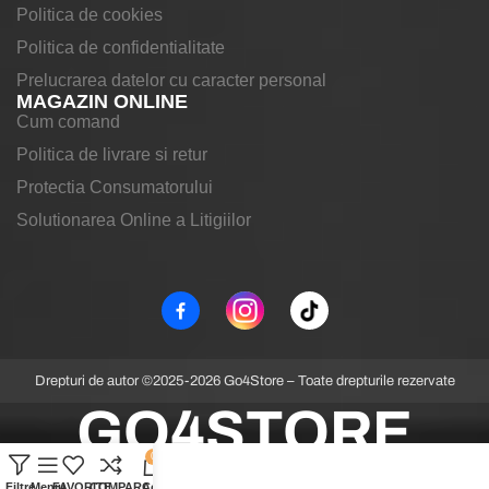
Politica de cookies
Politica de confidentialitate
Prelucrarea datelor cu caracter personal
MAGAZIN ONLINE
Cum comand
Politica de livrare si retur
Protectia Consumatorului
Solutionarea Online a Litigiilor
Drepturi de autor ©2025-2026 Go4Store – Toate drepturile rezervate
GO4STORE
0
Filtre
Meniu
FAVORITE
COMPARA
Coș