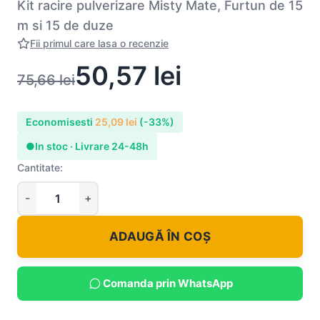
Kit racire pulverizare Misty Mate, Furtun de 15
m si 15 de duze
Fii primul care lasa o recenzie
50,57
lei
75,66
lei
Economisesti
25,09
lei
(-33%)
●
In stoc · Livrare 24-48h
Cantitate:
ADAUGĂ ÎN COȘ
Comanda prin WhatsApp