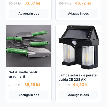
lumina si senzor de
33,37
lei
46,72
lei
50,07
lei
105,71
lei
prezenta
Adauga in cos
Adauga in cos
Set 4 unelte pentru
Lampa solara de perete
gradinarit
dubla CB 228 AX
35,59
lei
44,50
lei
72,33
lei
71,21
lei
Adauga in cos
Adauga in cos