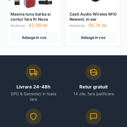
Masina tuns barba si
Casti Audio Wireles M10
contur fara fir Nova
Newest, In ear
42,99
lei
56,74
lei
61,20
lei
94,58
lei
Adauga in cos
Adauga in cos
Livrare 24-48h
Retur gratuit
DPD & Sameday in toata
14 zile, fara justificare
tara