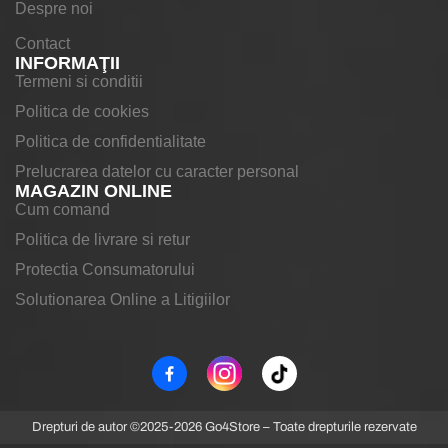
Despre noi
Contact
INFORMAŢII
Termeni si conditii
Politica de cookies
Politica de confidentialitate
Prelucrarea datelor cu caracter personal
MAGAZIN ONLINE
Cum comand
Politica de livrare si retur
Protectia Consumatorului
Solutionarea Online a Litigiilor
Drepturi de autor ©2025-2026 Go4Store – Toate drepturile rezervate