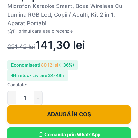
Microfon Karaoke Smart, Boxa Wireless Cu
Lumina RGB Led, Copii / Adulti, Kit 2 in 1,
Aparat Portabil
Fii primul care lasa o recenzie
141,30
lei
221,42
lei
Economisesti
80,12
lei
(-36%)
●
In stoc · Livrare 24-48h
Cantitate:
ADAUGĂ ÎN COȘ
Comanda prin WhatsApp