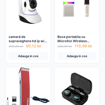
cameră de
Boxa portabila cu
supraveghere hd ip wifi
Microfon Wireless
360
pentru karaoke, player
90,12
lei
110,99
lei
205,84
lei
230,00
lei
MP3, microSD card,
RGB LED
Adauga in cos
Adauga in cos