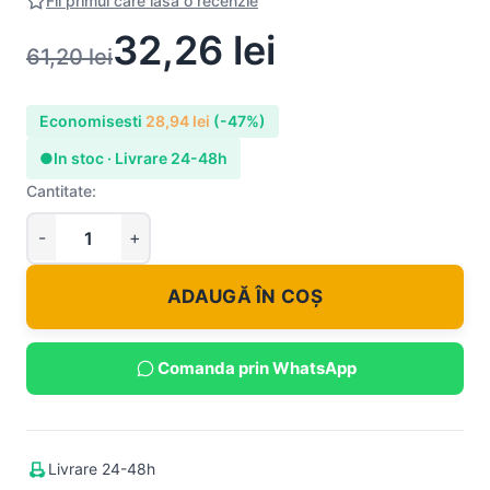
Fii primul care lasa o recenzie
32,26
lei
61,20
lei
Economisesti
28,94
lei
(-47%)
●
In stoc · Livrare 24-48h
Cantitate:
ADAUGĂ ÎN COȘ
Comanda prin WhatsApp
Livrare 24-48h