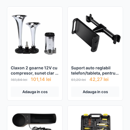
Claxon 2 goarne 12V cu
Suport auto reglabil
compresor, sunet clar si
telefon/tableta, pentru
un suflu puternic
tetiera
101,14
lei
42,27
lei
161,84
lei
61,20
lei
Adauga in cos
Adauga in cos