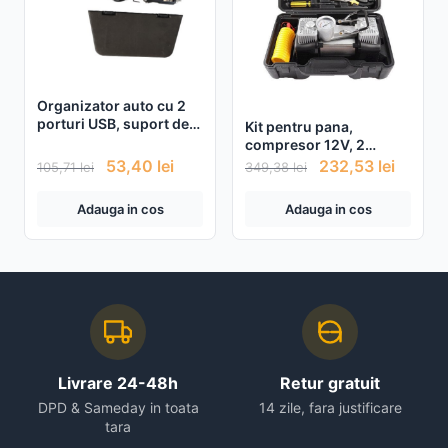
Organizator auto cu 2
porturi USB, suport de
Kit pentru pana,
pahar si spatiu pentru
compresor 12V, 2
telefon
cilindri si 7 accesorii
53,40
lei
232,53
lei
105,71
lei
349,38
lei
Adauga in cos
Adauga in cos
Livrare 24-48h
Retur gratuit
DPD & Sameday in toata
14 zile, fara justificare
tara