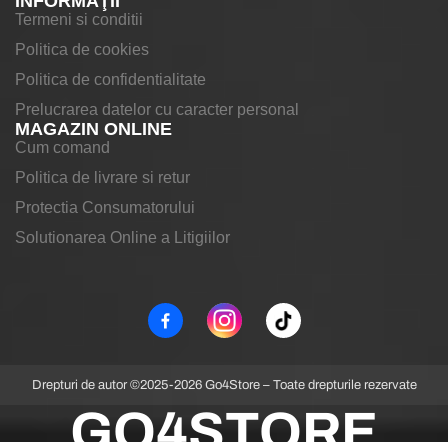
INFORMAŢII
Termeni si conditii
Politica de cookies
Politica de confidentialitate
Prelucrarea datelor cu caracter personal
MAGAZIN ONLINE
Cum comand
Politica de livrare si retur
Protectia Consumatorului
Solutionarea Online a Litigiilor
Drepturi de autor ©2025-2026 Go4Store – Toate drepturile rezervate
GO4STORE