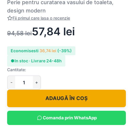
Perie pentru curatarea vasului de toaleta,
design modern
Fii primul care lasa o recenzie
57,84
lei
94,58
lei
Economisesti
36,74
lei
(-39%)
●
In stoc · Livrare 24-48h
Cantitate:
ADAUGĂ ÎN COȘ
Comanda prin WhatsApp