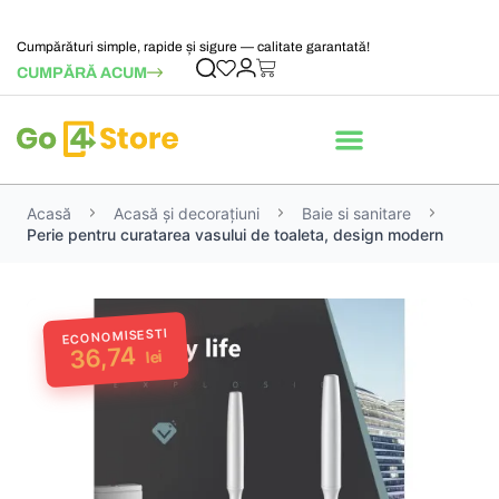
Cumpărături simple, rapide și sigure — calitate garantată!
CUMPĂRĂ ACUM
Acasă
Acasă și decorațiuni
Baie si sanitare
Perie pentru curatarea vasului de toaleta, design modern
ECONOMISESTI
36,74
lei