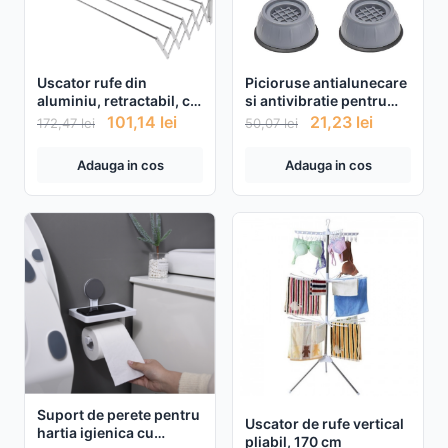
Uscator rufe din
Picioruse antialunecare
aluminiu, retractabil, cu
si antivibratie pentru
prindere in perete
masina de spalat, 4
101,14
lei
21,23
lei
172,47
lei
50,07
lei
bucati
Adauga in cos
Adauga in cos
Suport de perete pentru
Uscator de rufe vertical
hartia igienica cu
pliabil, 170 cm