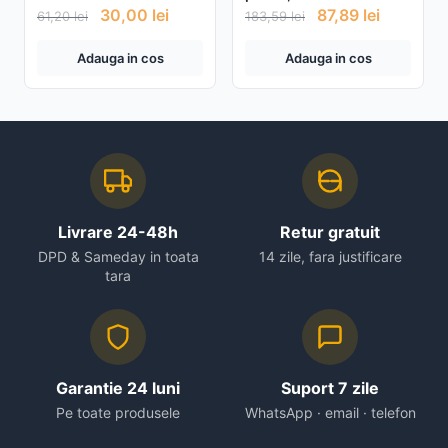
etajera depozitare
30,00
lei
87,89
lei
61,20
lei
183,59
lei
Adauga in cos
Adauga in cos
Livrare 24-48h
Retur gratuit
DPD & Sameday in toata
14 zile, fara justificare
tara
Garantie 24 luni
Suport 7 zile
Pe toate produsele
WhatsApp · email · telefon