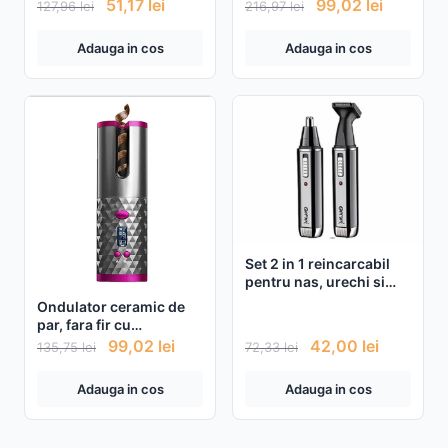
marime universala,
51,17
lei
99,02
lei
127,96
lei
216,97
lei
alimentare USB, Negru
Adauga in cos
Adauga in cos
Set 2 in 1 reincarcabil
pentru nas, urechi si
fata
Ondulator ceramic de
par, fara fir cu
acumulator 2500mAh
99,02
lei
42,00
lei
135,75
lei
72,33
lei
Adauga in cos
Adauga in cos