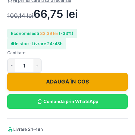
Fii primul care lasa o recenzie
66,75
lei
100,14
lei
Economisesti
33,39
lei
(-33%)
●
In stoc · Livrare 24-48h
Cantitate:
ADAUGĂ ÎN COȘ
Comanda prin WhatsApp
Livrare 24-48h