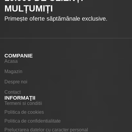
MULȚUMIȚI
Primește oferte săptămânale exclusive.
COMPANIE
Acasa
Magazin
Despre noi
Contact
INFORMAŢII
Termeni si conditii
Politica de cookies
Politica de confidentialitate
Prelucrarea datelor cu caracter personal