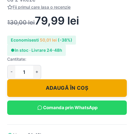
Fii primul care lasa o recenzie
79,99
lei
130,00
lei
Economisesti
50,01
lei
(-38%)
●
In stoc · Livrare 24-48h
Cantitate:
ADAUGĂ ÎN COȘ
Comanda prin WhatsApp