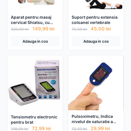
Aparat pentru masaj
Suport pentru extensia
cervical Shiatsu, cu
coloanei vertebrale
functie de incalzire
149,99
lei
45,00
lei
320,00
lei
72,33
lei
Adauga in cos
Adauga in cos
Pulsoximetru, Indica
Tensiometru electronic
nivelul de saturatie a
pentru brat
oxigenului din sange
72,99
lei
29,99
lei
139,09
lei
72,33
lei