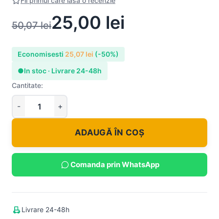
Fii primul care lasa o recenzie
25,00
lei
50,07
lei
Economisesti
25,07
lei
(-50%)
●
In stoc · Livrare 24-48h
Cantitate:
ADAUGĂ ÎN COȘ
Comanda prin WhatsApp
Livrare 24-48h