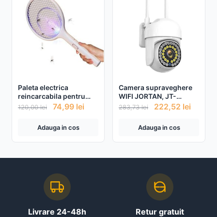
Paleta electrica
Camera supraveghere
reincarcabila pentru
WIFI JORTAN, JT-
tantari si insecte
8161QJ, IP66, HD
74,99
lei
222,52
lei
120,00
lei
283,73
lei
wireless, 2 MP, 1920 X
1080 pixeli + Card 32gb
Adauga in cos
Adauga in cos
Livrare 24-48h
Retur gratuit