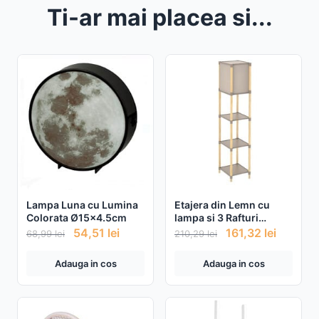
Ti-ar mai placea si...
Lampa Luna cu Lumina
Etajera din Lemn cu
Colorata Ø15x4.5cm
lampa si 3 Rafturi
29x25x133cm
54,51
lei
161,32
lei
68,99
lei
210,29
lei
Adauga in cos
Adauga in cos