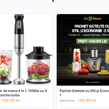
er de mana 4 in 1, 1500w cu 9
Pachet Gateste cu Stil și Economi
functie turbo
1
199,99
lei
149,99
lei
450,00
lei