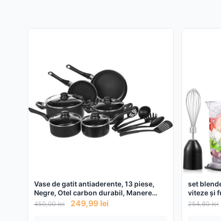
Vase de gatit antiaderente, 13 piese,
set blend
Negre, Otel carbon durabil, Manere
viteze și 
confortabile, Capac din sticla
249,99
lei
450,00
lei
254,80
lei
securizata