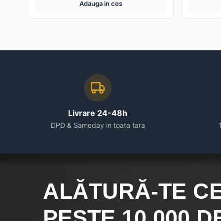
Adauga in cos
Livrare 24-48h
DPD & Sameday in toata tara
ALĂTURĂ-TE C
PESTE 10.000
DE