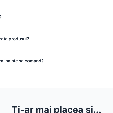
?
rata produsul?
va inainte sa comand?
Ti-ar mai placea si...