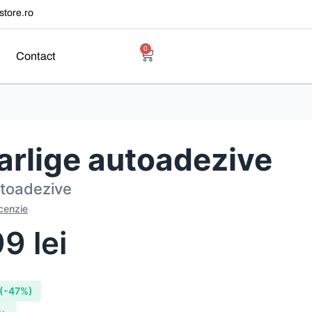
tore.ro
0
Contact
carlige autoadezive
utoadezive
ecenzie
99
lei
(-47%)