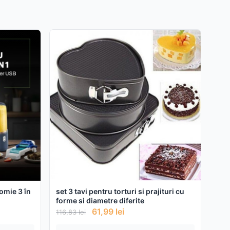
e 3 în
set 3 tavi pentru torturi si prajituri cu
forme si diametre diferite
61,99
lei
116,83
lei