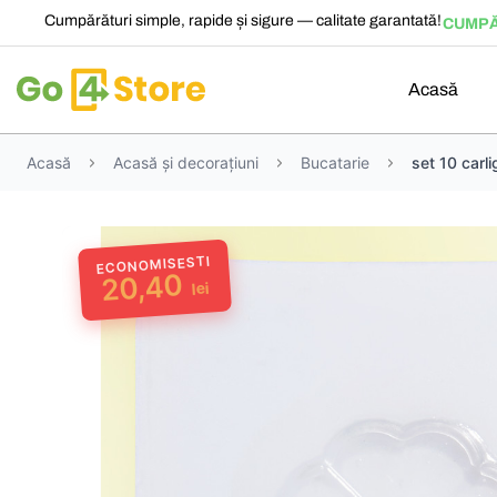
Cumpărături simple, rapide și sigure — calitate garantată!
CUMPĂ
Acasă
Acasă
Acasă și decorațiuni
Bucatarie
set 10 carl
ECONOMISESTI
20,40
lei