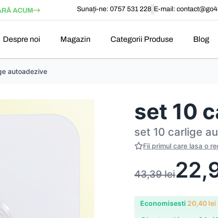
Sunați-ne: 0757 531 228
E-mail:
contact@go4s
RĂ ACUM
Despre noi
Magazin
Categorii Produse
Blog
ige autoadezive
set 10 
set 10 carlige a
Fii primul care lasa o r
22,
43,39
lei
Economisesti
20,40
lei