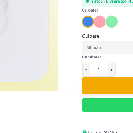
●
In stoc · Livrare 24-4
Culoare:
Culoare
Cantitate:
Livrare 24-48h