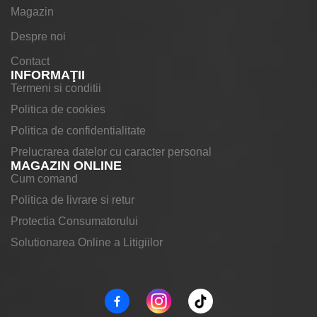
Magazin
Despre noi
Contact
INFORMAŢII
Termeni si conditii
Politica de cookies
Politica de confidentialitate
Prelucrarea datelor cu caracter personal
MAGAZIN ONLINE
Cum comand
Politica de livrare si retur
Protectia Consumatorului
Solutionarea Online a Litigiilor