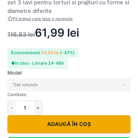
set 3 tavi pentru torturi si prajituri cu forme si
diametre diferite
Fii primul care lasa o recenzie
61,99
lei
116,83
lei
Economisesti
54,84
lei
(-47%)
●
In stoc · Livrare 24-48h
Model
Cantitate:
ADAUGĂ ÎN COȘ