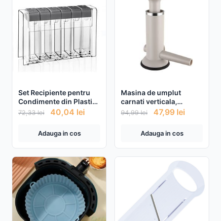
Set Recipiente pentru
Masina de umplut
Condimente din Plastic
carnati verticala,
Transparente Capac Gri
manuala
40,04
lei
47,99
lei
72,33
lei
94,99
lei
- 6buc
Adauga in cos
Adauga in cos