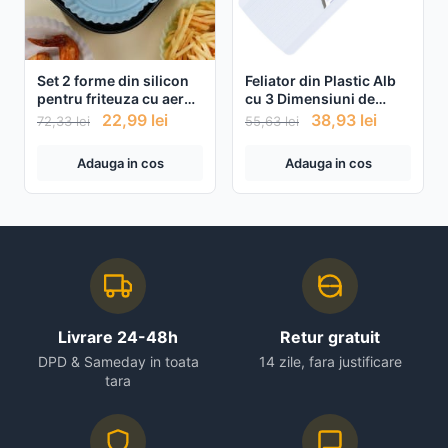
Set 2 forme din silicon
Feliator din Plastic Alb
pentru friteuza cu aer
cu 3 Dimensiuni de
cald
Taiere pentru Legume si
22,99
lei
38,93
lei
72,33
lei
55,63
lei
Fructe
Adauga in cos
Adauga in cos
Livrare 24-48h
Retur gratuit
DPD & Sameday in toata
14 zile, fara justificare
tara