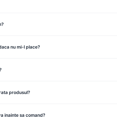
m?
daca nu mi-l place?
?
rata produsul?
va inainte sa comand?