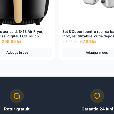
u aer cald, S-18 Air Fryer,
Set 8 Cuburi pentru racirea ba
isaj digital, LCD Touch
inox, reutilizabile, cutie depo
 2 forme silicon CADOU!
299,99
lei
67,86
lei
116,83
lei
Adauga in cos
Adauga in cos
Retur gratuit
Garantie 24 luni