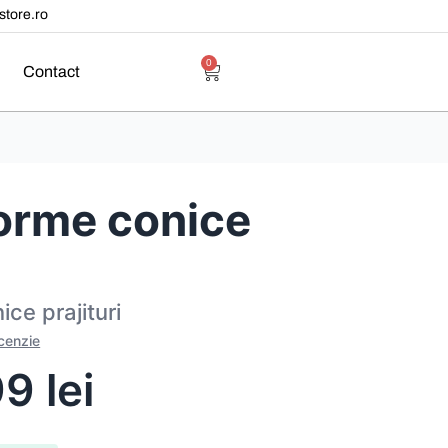
tore.ro
0
Contact
forme conice
ce prajituri
ecenzie
99
lei