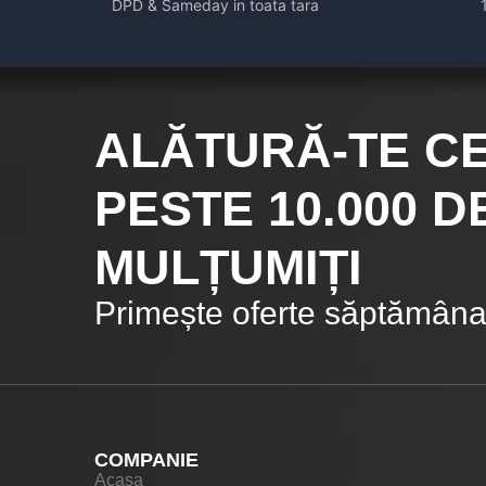
DPD & Sameday in toata tara
ALĂTURĂ-TE C
PESTE 10.000
DE
MULȚUMIȚI
Primește oferte săptămânal
COMPANIE
Acasa