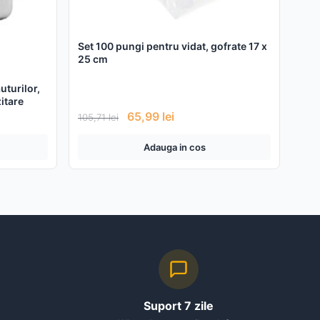
Set 100 pungi pentru vidat, gofrate 17 x
25 cm
uturilor,
zitare
65,99
lei
105,71
lei
Adauga in cos
Suport 7 zile