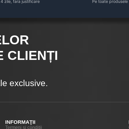
14 zile, fara justificare
Pe toate produsele
ELOR
 CLIENȚI
e exclusive.
INFORMAŢII
Termeni si conditii