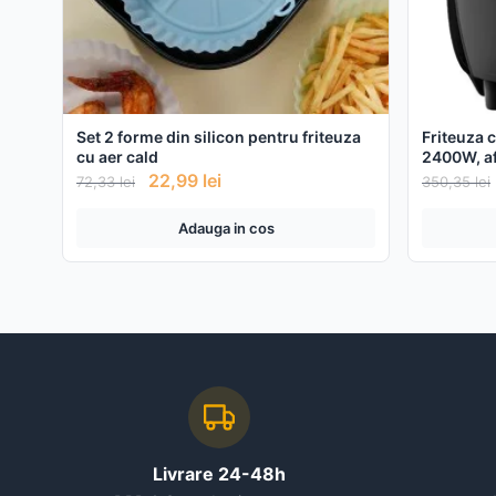
Set 2 forme din silicon pentru friteuza
Friteuza c
cu aer cald
2400W, af
control +
22,99
lei
72,33
lei
350,35
lei
Adauga in cos
Livrare 24-48h