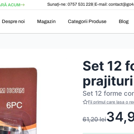
Sunați-ne: 0757 531 228
E-mail:
contact@go4s
RĂ ACUM
Despre noi
Magazin
Categorii Produse
Blog
Set 12 
prajituri
Set 12 forme coni
Fii primul care lasa o r
34,
61,20
lei