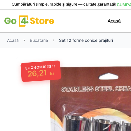
Cumpărături simple, rapide și sigure — calitate garantată!
CUMPĂ
Acasă
Acasă
Bucatarie
Set 12 forme conice prajituri
ECONOMISESTI
26,21
lei