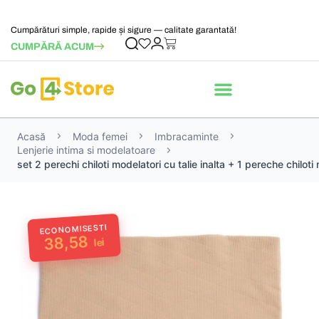
Cumpărături simple, rapide și sigure — calitate garantată!
CUMPĂRĂ ACUM
Acasă
Moda femei
Imbracaminte
Lenjerie intima si modelatoare
set 2 perechi chiloti modelatori cu talie inalta + 1 pereche chiloti
ECONOMISESTI
38,58
lei