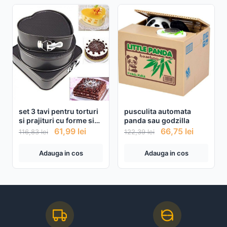
set 3 tavi pentru torturi
pusculita automata
si prajituri cu forme si
panda sau godzilla
diametre diferite
61,99
lei
66,75
lei
116,83
lei
122,39
lei
Adauga in cos
Adauga in cos