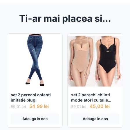
Ti-ar mai placea si...
set 2 perechi colanti
set 2 perechi chiloti
imitatie blugi
modelatori cu talie
foarte inalta
54,99
lei
45,00
lei
89,01
lei
89,01
lei
Adauga in cos
Adauga in cos