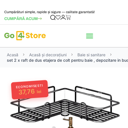
Cumpărături simple, rapide și sigure — calitate garantată!
CUMPĂRĂ ACUM
Acasă
Acasă și decorațiuni
Baie si sanitare
set 2 x raft de dus etajera de colt pentru baie , depozitare in buc
ECONOMISESTI
37,76
lei