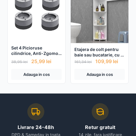
Set 4 Picioruse
Etajera de colt pentru
cilindrice, Anti-Zgomot
baie sau bucatarie, cu 4
si Antiderapante pentru
polite, 120cm
25,99
lei
109,99
lei
38,95
lei
161,34
lei
Masina de Spalat
Adauga in cos
Adauga in cos
Livrare 24-48h
Retur gratuit
DPD & Sameday in toata
14 zile, fara justificare