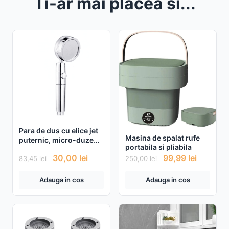
Ti-ar mai placea si...
Para de dus cu elice jet
Masina de spalat rufe
puternic, micro-duze
portabila si pliabila
care cresc presiunea
30,00
lei
99,99
lei
jetului de apa
83,45
lei
250,00
lei
Adauga in cos
Adauga in cos