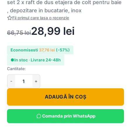
set 2 x raft de dus etajera de colt pentru baie
, depozitare in bucatarie, inox
Fii primul care lasa o recenzie
28,99
lei
66,75
lei
Economisesti
37,76
lei
(-57%)
●
In stoc · Livrare 24-48h
Cantitate:
ADAUGĂ ÎN COȘ
Comanda prin WhatsApp