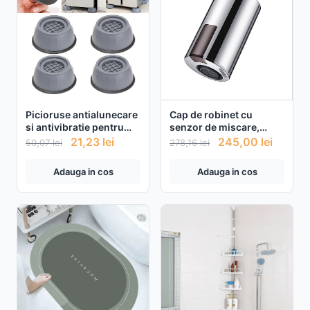
Picioruse antialunecare
Cap de robinet cu
si antivibratie pentru
senzor de miscare,
masina de spalat, 4
functie economizor si
21,23
lei
245,00
lei
50,07
lei
278,16
lei
bucati
aerator
Adauga in cos
Adauga in cos