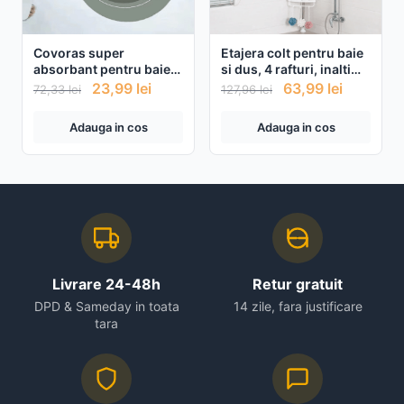
Covoras super
Etajera colt pentru baie
absorbant pentru baie
si dus, 4 rafturi, inaltime
cu uscare rapida
reglabila , montare pe
23,99
lei
63,99
lei
72,33
lei
127,96
lei
colt
Adauga in cos
Adauga in cos
Livrare 24-48h
Retur gratuit
DPD & Sameday in toata
14 zile, fara justificare
tara