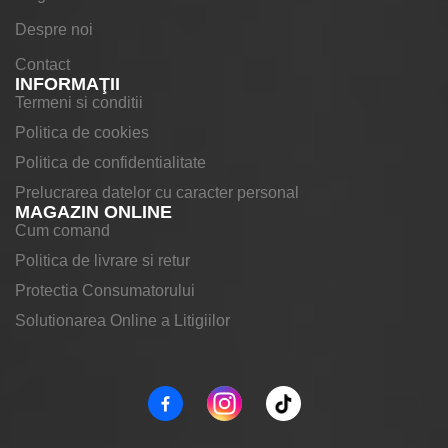
Despre noi
Contact
INFORMAŢII
Termeni si conditii
Politica de cookies
Politica de confidentialitate
Prelucrarea datelor cu caracter personal
MAGAZIN ONLINE
Cum comand
Politica de livrare si retur
Protectia Consumatorului
Solutionarea Online a Litigiilor