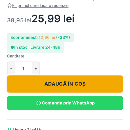
Fii primul care lasa o recenzie
25,99
lei
38,95
lei
Economisesti
12,96
lei
(-33%)
●
In stoc · Livrare 24-48h
Cantitate:
ADAUGĂ ÎN COȘ
Comanda prin WhatsApp
Livrare 24-48h