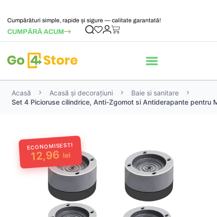
Cumpărături simple, rapide și sigure — calitate garantată!
CUMPĂRĂ ACUM
Acasă
Acasă și decorațiuni
Baie si sanitare
Set 4 Picioruse cilindrice, Anti-Zgomot si Antiderapante pentru
ECONOMISESTI
12,96
lei