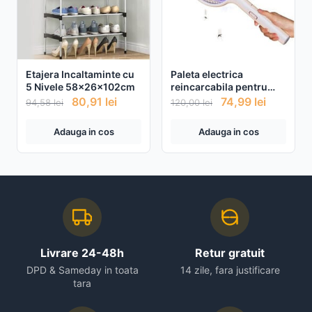
Etajera Incaltaminte cu
Paleta electrica
5 Nivele 58x26x102cm
reincarcabila pentru
tantari si insecte
80,91
lei
74,99
lei
94,58
lei
120,00
lei
Adauga in cos
Adauga in cos
Livrare 24-48h
Retur gratuit
DPD & Sameday in toata
14 zile, fara justificare
tara