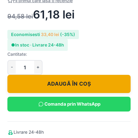
Fii primul care lasa o recenzie
61,18
lei
94,58
lei
Economisesti
33,40
lei
(-35%)
●
In stoc · Livrare 24-48h
Cantitate:
ADAUGĂ ÎN COȘ
Comanda prin WhatsApp
Livrare 24-48h