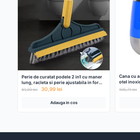
Cana cu a
Perie de curatat podele 2 in1 cu maner
otel inoxi
lung, racleta si perie ajustabila in forma
de V
30,99
lei
61,20
lei
105,71
lei
Adauga in cos