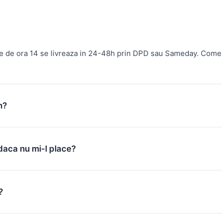
te de ora 14 se livreaza in 24-48h prin DPD sau Sameday. Come
m?
daca nu mi-l place?
?