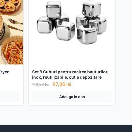
Fryer,
Set 8 Cuburi pentru racirea bauturilor,
inox, reutilizabile, cutie depozitare
67,86
lei
116,83
lei
Adauga in cos