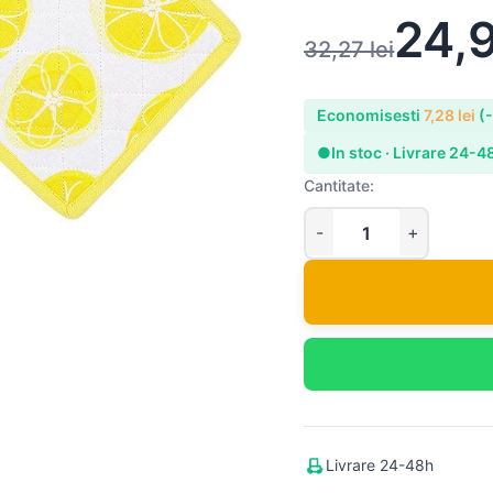
24,
32,27
lei
Economisesti
7,28
lei
(
●
In stoc · Livrare 24-4
Cantitate:
Livrare 24-48h