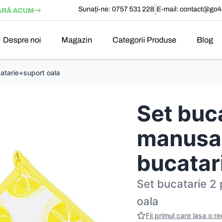
Sunați-ne: 0757 531 228
E-mail:
contact@go4s
RĂ ACUM
Despre noi
Magazin
Categorii Produse
Blog
atarie+suport oala
Set buc
manusa
bucatar
Set bucatarie 2
oala
Fii primul care lasa o r