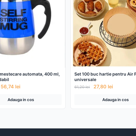
mestecare automata, 400 ml,
Set 100 buc hartie pentru Air 
dabil
universale
56,74
lei
27,80
lei
61,20
lei
Adauga in cos
Adauga in cos