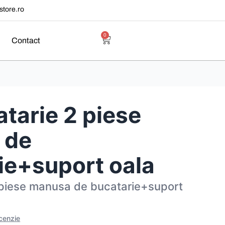
tore.ro
0
Contact
atarie 2 piese
 de
ie+suport oala
 piese manusa de bucatarie+suport
ecenzie