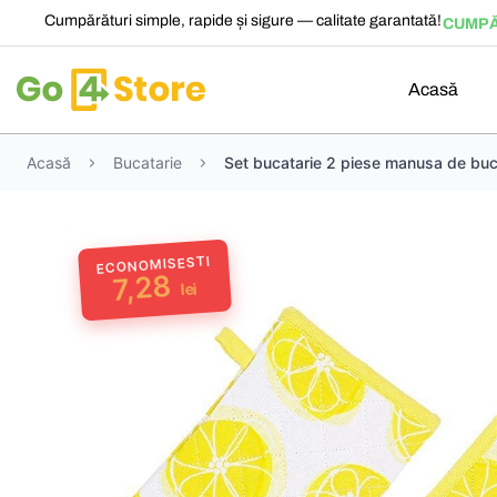
Cumpărături simple, rapide și sigure — calitate garantată!
CUMPĂ
Acasă
Acasă
Bucatarie
Set bucatarie 2 piese manusa de buc
ECONOMISESTI
7,28
lei