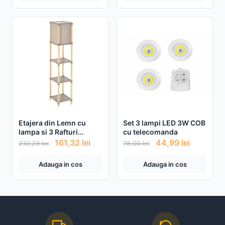
Etajera din Lemn cu
Set 3 lampi LED 3W COB
lampa si 3 Rafturi
cu telecomanda
29x25x133cm
161,32
lei
44,99
lei
210,29
lei
78,00
lei
Adauga in cos
Adauga in cos