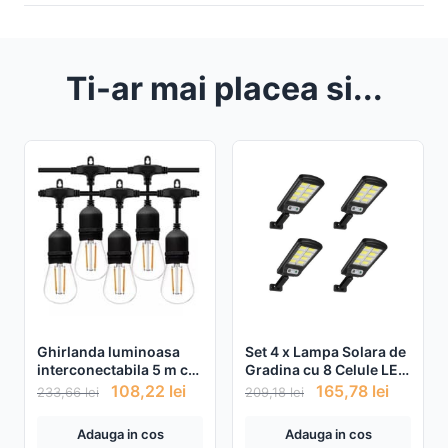
Ti-ar mai placea si...
Ghirlanda luminoasa
Set 4 x Lampa Solara de
interconectabila 5 m cu
Gradina cu 8 Celule LED
10 becuri 220w
COB, Senzor de miscare
108,22
lei
165,78
lei
233,66
lei
209,18
lei
si Telecomanda
Adauga in cos
Adauga in cos