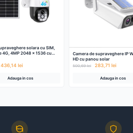
praveghere solara cu SIM,
e 4G, 4MP 2048 x 1536 cu
Camera de supraveghere IP W
lar
HD cu panou solar
436,14
lei
283,71
lei
500,69
lei
Adauga in cos
Adauga in cos