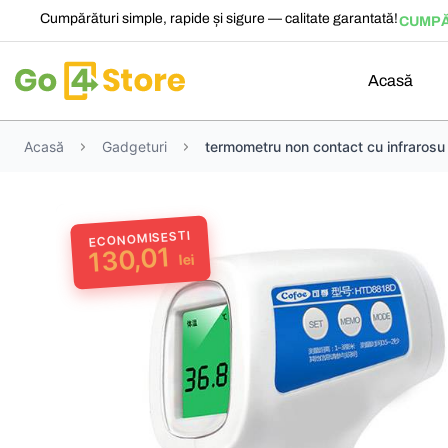
Cumpărături simple, rapide și sigure — calitate garantată!
CUMPĂ
Acasă
Acasă
Gadgeturi
termometru non contact cu infrarosu
ECONOMISESTI
130,01
lei