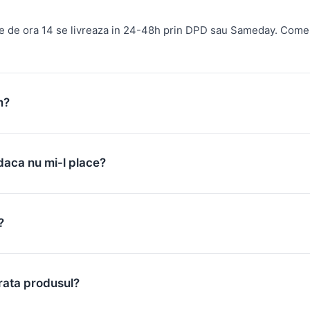
te de ora 14 se livreaza in 24-48h prin DPD sau Sameday. Come
m?
daca nu mi-l place?
?
rata produsul?