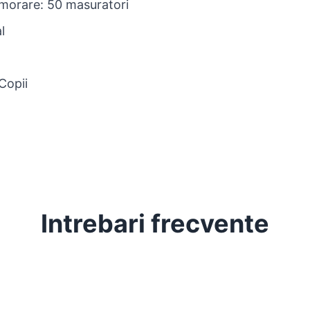
emorare:
50 masuratori
l
Copii
Intrebari frecvente