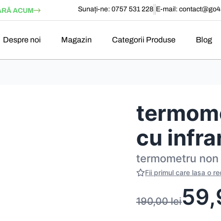
Sunați-ne: 0757 531 228
E-mail:
contact@go4s
RĂ ACUM
Despre noi
Magazin
Categorii Produse
Blog
termome
cu infr
termometru non 
Fii primul care lasa o r
59
190,00
lei