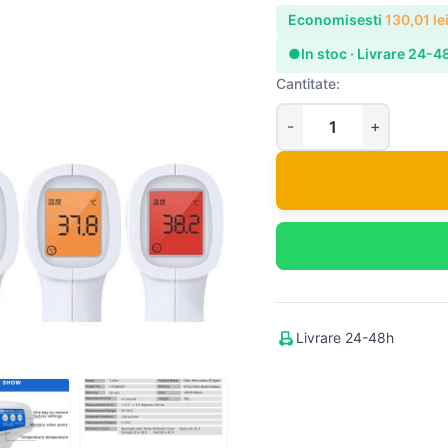
Economisesti
130,01
le
●
In stoc · Livrare 24-4
Cantitate:
Livrare 24-48h