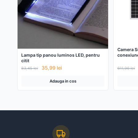
Camera Su
conexiun
Lampa tip panou luminos LED, pentru
panou so
citit
35,99
lei
83,45
lei
611,96
lei
Adauga in cos