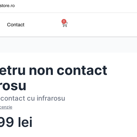
tore.ro
0
Contact
tru non contact
arosu
contact cu infrarosu
ecenzie
,99
lei