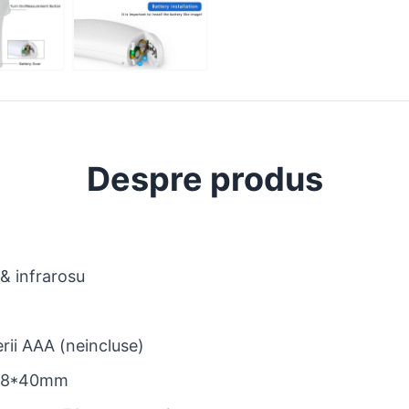
Despre produs
& infrarosu
rii AAA (neincluse)
48*40mm