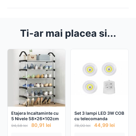
Ti-ar mai placea si...
Etajera Incaltaminte cu
Set 3 lampi LED 3W COB
5 Nivele 58x26x102cm
cu telecomanda
80,91
lei
44,99
lei
94,58
lei
78,00
lei