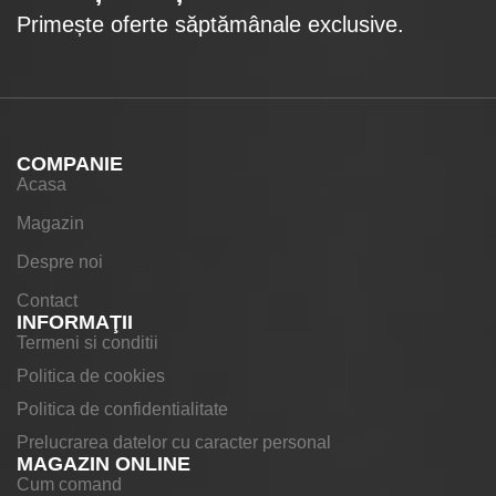
Primește oferte săptămânale exclusive.
COMPANIE
Acasa
Magazin
Despre noi
Contact
INFORMAŢII
Termeni si conditii
Politica de cookies
Politica de confidentialitate
Prelucrarea datelor cu caracter personal
MAGAZIN ONLINE
Cum comand