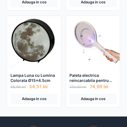
Adauga in cos
Adauga in cos
Lampa Luna cu Lumina
Paleta electrica
Colorata Ø15x4.5cm
reincarcabila pentru
tantari si insecte
54,51
lei
74,99
lei
68,99
lei
120,00
lei
Adauga in cos
Adauga in cos