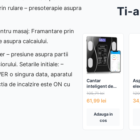
Ti-a
in rulare – presoterapie asupra
ntru masaj: Framantare prin
 asupra calcaiului.
er – presiune asupra partii
orului. Setarile initiale: –
ER o singura data, aparatul
Cantar
Asp
ctia de incalzire este ON cu
inteligent de
ele
diagnostic
beb
105,71
lei
120
corporal,
61,99
lei
34
incarcare usb,
conexiune
bluetooth la
Adauga in
app pentru
cos
fitness,
detectarea
temperaturii,