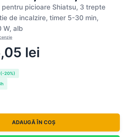
pentru picioare Shiatsu, 3 trepte
tie de incalzire, timer 5-30 min,
 W, alb
ecenzie
,05
lei
(-20%)
8h
ADAUGĂ ÎN COȘ