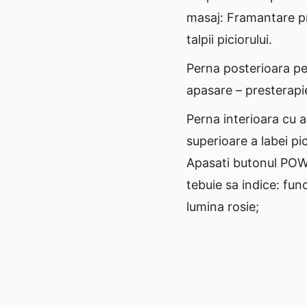
masaj: Framantare pr
talpii piciorului.
Perna posterioara pe
apasare – presterapie
Perna interioara cu a
superioare a labei pici
Apasati butonul POW
tebuie sa indice: fun
lumina rosie;