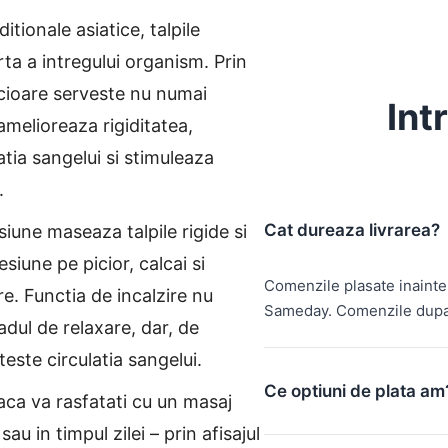
ditionale asiatice, talpile
rta a intregului organism. Prin
icioare serveste nu numai
Int
amelioreaza rigiditatea,
tia sangelui si stimuleaza
.
Cat dureaza livrarea?
siune maseaza talpile rigide si
siune pe picior, calcai si
Comenzile plasate inainte
re. Functia de incalzire nu
Sameday. Comenzile dupa 
dul de relaxare, dar, de
ste circulatia sangelui.
Ce optiuni de plata am
ca va rasfatati cu un masaj
au in timpul zilei – prin afisajul