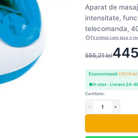
Aparat de masaj 
intensitate, func
telecomanda, 40
Fii primul care lasa o r
445
555,21
lei
Economisesti
110,16
lei
●
In stoc · Livrare 24-4
Cantitate: