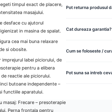
legeti timpul exact de placere,
Pot returna produsul d
ntensitatea masajului.
e desface cu ajutorul
Cat dureaza garantia?
 igienizat in masina de spalat.
igura cea mai buna relaxare
de si obosite.
Cum se foloseste / cur
imprejurul labei piciorului, de
soterapie pentru a elibera
Pot suna sa intreb cev
de reactie ale piciorului.
cinci butoane independente –
i functiile aparatului.
u masaj: Frecare – presoterapie
ului. Perna frontala pentru