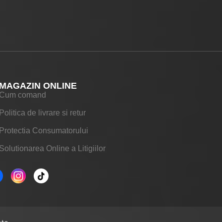
MAGAZIN ONLINE
Cum comand
Politica de livrare si retur
Protectia Consumatorului
Solutionarea Online a Litigiilor