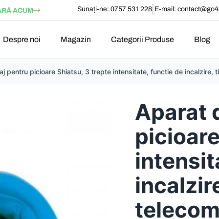
Sunați-ne: 0757 531 228
E-mail:
contact@go4s
RĂ ACUM
Despre noi
Magazin
Categorii Produse
Blog
 pentru picioare Shiatsu, 3 trepte intensitate, functie de incalzire,
Aparat 
picioare
intensit
incalzir
telecom