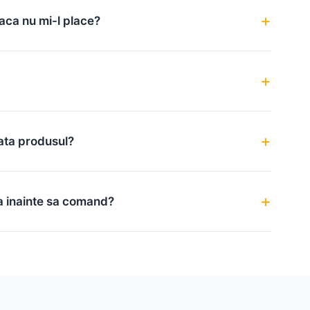
aca nu mi-l place?
ata produsul?
a inainte sa comand?