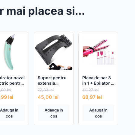
r mai placea si...
irator nazal
Suport pentru
Placa de par 3
ctric pentru
extensia
in 1 + Epilator 5
elusi
coloanei
in 1
,00
lei
72,33
lei
111,27
lei
vertebrale
,99
lei
45,00
lei
68,97
lei
Adauga in
Adauga in
Adauga in
cos
cos
cos