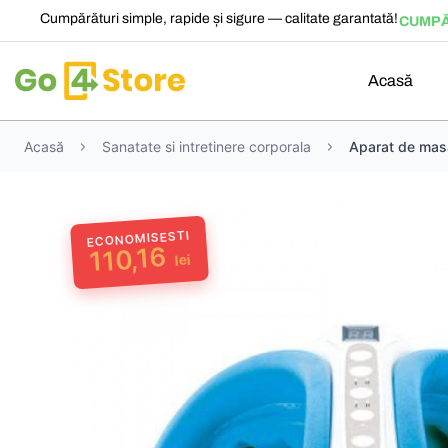
Cumpărături simple, rapide și sigure — calitate garantată!
CUMPĂ
Acasă
Acasă
Sanatate si intretinere corporala
Aparat de masaj
ECONOMISESTI
110,16
lei