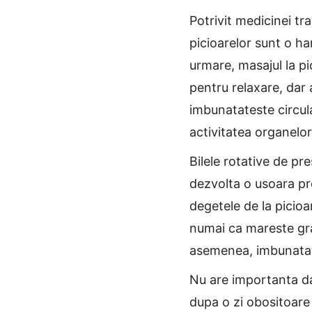
Potrivit medicinei tra
picioarelor sunt o ha
urmare, masajul la p
pentru relaxare, dar 
imbunatateste circula
activitatea organelor
Bilele rotative de pre
dezvolta o usoara pre
degetele de la picioa
numai ca mareste gra
asemenea, imbunatate
Nu are importanta da
dupa o zi obositoare s