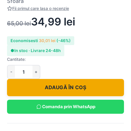
Sfoara
Fii primul care lasa o recenzie
34,99
lei
65,00
lei
Economisesti
30,01
lei
(-46%)
●
In stoc · Livrare 24-48h
Cantitate:
ADAUGĂ ÎN COȘ
Comanda prin WhatsApp