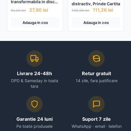
transformabila in disc
distractiv, Prinde Cartita
Frisbee
27,80
lei
111,26
lei
61,20
lei
139,09
lei
Adauga in cos
Adauga in cos
Livrare 24-48h
Retur gratuit
DPD & Sameday in toata
14 zile, fara justificare
tara
Garantie 24 luni
Suport 7 zile
Pe toate produsele
WhatsApp · email · telefon