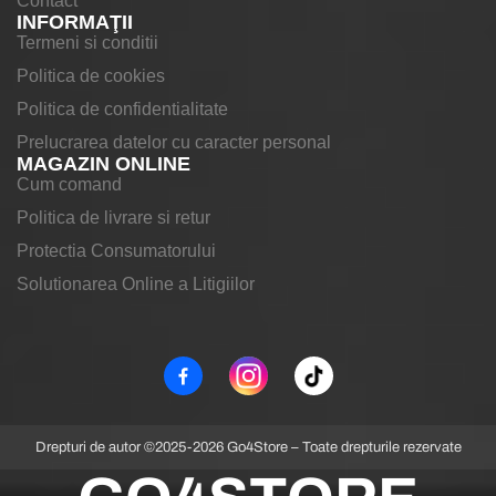
Contact
INFORMAŢII
Termeni si conditii
Politica de cookies
Politica de confidentialitate
Prelucrarea datelor cu caracter personal
MAGAZIN ONLINE
Cum comand
Politica de livrare si retur
Protectia Consumatorului
Solutionarea Online a Litigiilor
Drepturi de autor ©2025-2026 Go4Store – Toate drepturile rezervate