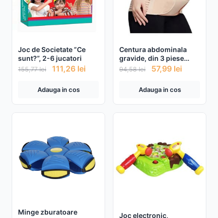
Joc de Societate ”Ce
Centura abdominala
sunt?”, 2-6 jucatori
gravide, din 3 piese
pentru perioada
111,26
lei
57,99
lei
155,77
lei
94,58
lei
prenatala, prindere
velcro cu functie de
Adauga in cos
Adauga in cos
suport ortopedic
Minge zburatoare
Joc electronic,