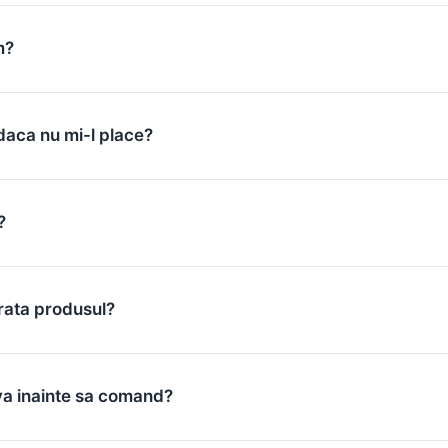
m?
daca nu mi-l place?
?
rata produsul?
va inainte sa comand?