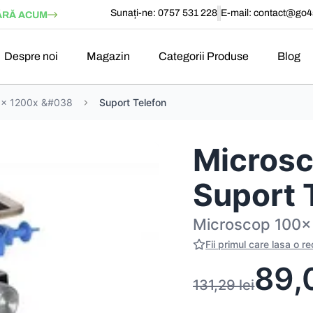
Sunați-ne: 0757 531 228
E-mail:
contact@go4s
RĂ ACUM
Despre noi
Magazin
Categorii Produse
Blog
0x 1200x &#038
Suport Telefon
Microsc
Suport 
Microscop 100x 
Fii primul care lasa o r
89,
131,29
lei