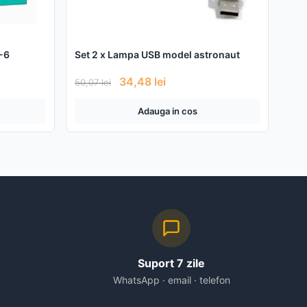
2-6
Set 2 x Lampa USB model astronaut
34,48
lei
50,07
lei
Adauga in cos
Suport 7 zile
WhatsApp · email · telefon