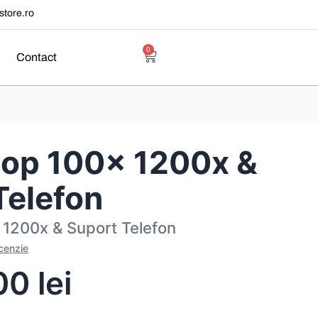
tore.ro
0
Contact
op 100x 1200x &
Telefon
1200x & Suport Telefon
ecenzie
00
lei