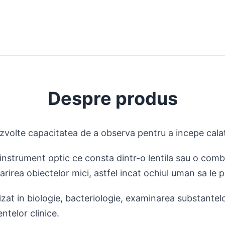
Despre produs
 dezvolte capacitatea de a observa pentru a incepe cala
nstrument optic ce consta dintr-o lentila sau o combin
arirea obiectelor mici, astfel incat ochiul uman sa le 
izat in biologie, bacteriologie, examinarea substantelor
telor clinice.