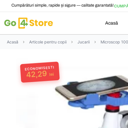
Cumpărături simple, rapide și sigure — calitate garantată!
CUMPĂ
Acasă
Acasă
Articole pentru copii
Jucarii
Microscop 10
ECONOMISESTI
42,29
lei