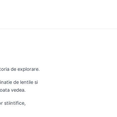
toria de explorare.
atie de lentile si
poata vedea.
 stiintifice,