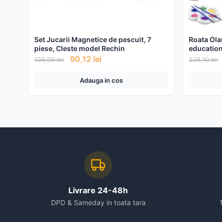
Set Jucarii Magnetice de pescuit, 7
Roata Olar
piese, Cleste model Rechin
education
90,12
lei
139,09
lei
228,10
lei
Adauga in cos
Livrare 24-48h
DPD & Sameday in toata tara