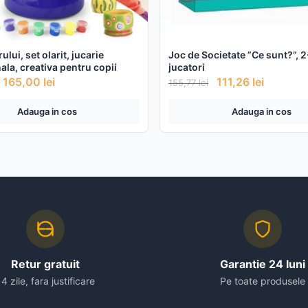
ului, set olarit, jucarie
Joc de Societate ”Ce sunt?”, 
ala, creativa pentru copii
jucatori
165,00
lei
111,26
lei
155,77
lei
Adauga in cos
Adauga in cos
Retur gratuit
Garantie 24 luni
14 zile, fara justificare
Pe toate produsele