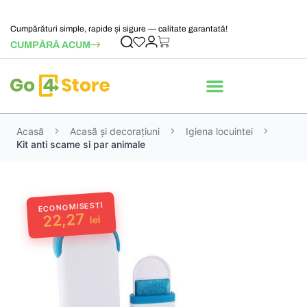
Cumpărături simple, rapide și sigure — calitate garantată!
CUMPĂRĂ ACUM
Acasă
Acasă și decorațiuni
Igiena locuintei
Kit anti scame si par animale
ECONOMISESTI
22,27
lei