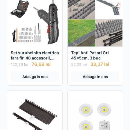
Set surubelnita electrica
Tepi Anti Pasari Gri
fara fir, 48 accesorii,
45x5cm, 3 buc
baterie reincarcabila
76,99
lei
33,37
lei
122,39
lei
52,29
lei
Adauga in cos
Adauga in cos