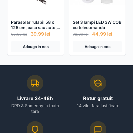
Parasolar rulabil 58 x
Set 3 lampi LED 3W COB
125 cm, casa sau auto,
cu telecomanda
prindere cu ventuze
39,99
lei
44,99
lei
65,65
lei
78,00
lei
Adauga in cos
Adauga in cos
Livrare 24-48h
Retur gratuit
DPD & Sameday in toata
14 zile, fara justificare
tara