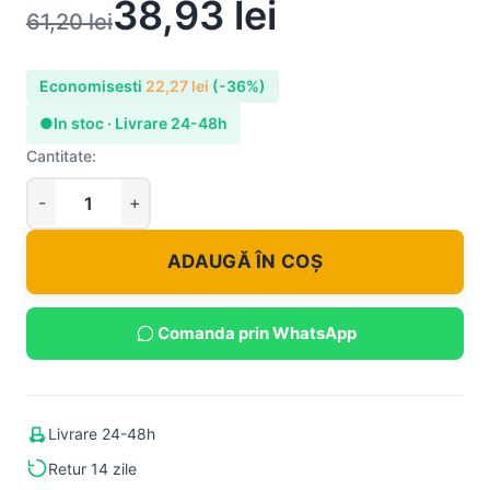
38,93
lei
61,20
lei
Economisesti
22,27
lei
(-36%)
●
In stoc · Livrare 24-48h
Cantitate:
ADAUGĂ ÎN COȘ
Comanda prin WhatsApp
Livrare 24-48h
Retur 14 zile