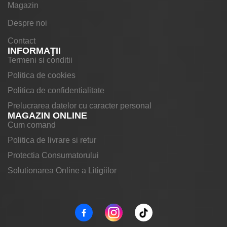
Magazin
Despre noi
Contact
INFORMAŢII
Termeni si conditii
Politica de cookies
Politica de confidentialitate
Prelucrarea datelor cu caracter personal
MAGAZIN ONLINE
Cum comand
Politica de livrare si retur
Protectia Consumatorului
Solutionarea Online a Litigiilor