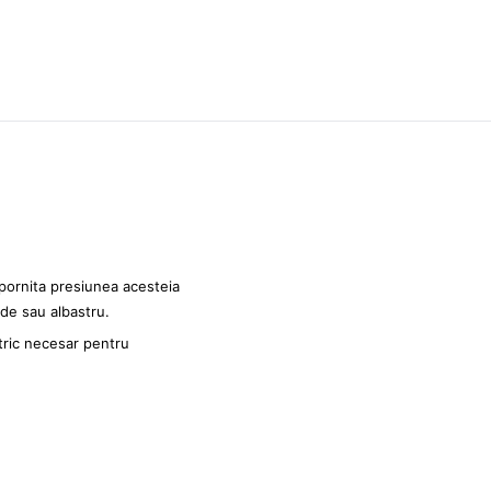
 pornita presiunea acesteia
rde sau albastru.
tric necesar pentru