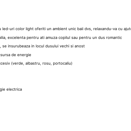
 led-uri color light oferiti un ambient unic baii dvs, relaxandu-va cu aju
milia, excelenta pentru ati amuza copilul sau pentru un dus romantic
, se insurubeaza in locul dusului vechi si anost
 sursa de energie
cesiv (verde, albastru, rosu, portocaliu)
ie electrica