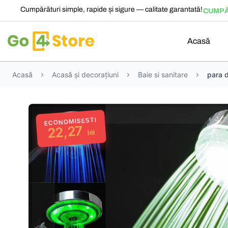
Cumpărături simple, rapide și sigure — calitate garantată!
CUMPĂ
Acasă
Acasă
Acasă și decorațiuni
Baie si sanitare
para d
ECONOMISESTI
22,27
lei