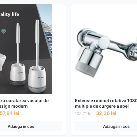
tru curatarea vasului de
Extensie robinet rotativa 108
design modern
multiple de curgere a apei
57,84
lei
32,26
lei
105,71
lei
Adauga in cos
Adauga in cos