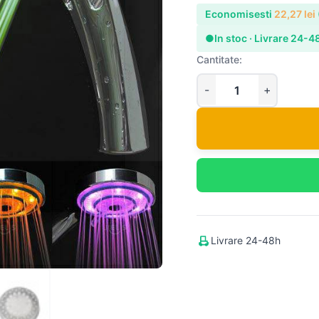
Economisesti
22,27
lei
●
In stoc · Livrare 24-4
Cantitate:
Livrare 24-48h