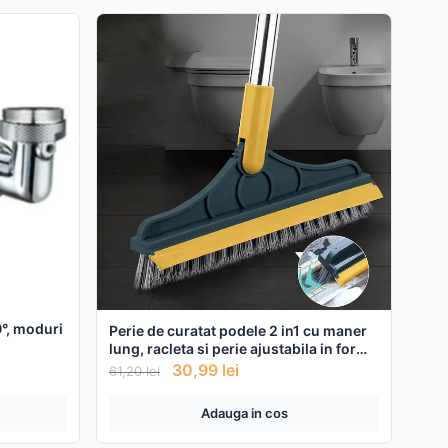
0°, moduri
Perie de curatat podele 2 in1 cu maner
lung, racleta si perie ajustabila in forma
de V
30,99
lei
61,20
lei
Adauga in cos