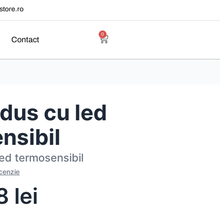
tore.ro
0
Contact
 dus cu led
nsibil
ed termosensibil
ecenzie
18
lei