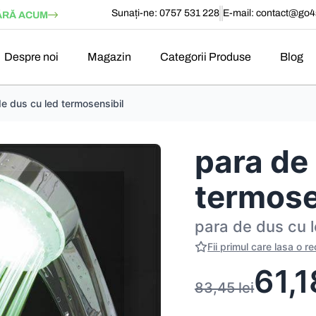
Sunați-ne: 0757 531 228
E-mail:
contact@go4s
RĂ ACUM
Despre noi
Magazin
Categorii Produse
Blog
e dus cu led termosensibil
para de
termose
para de dus cu l
Fii primul care lasa o r
61,
83,45
lei