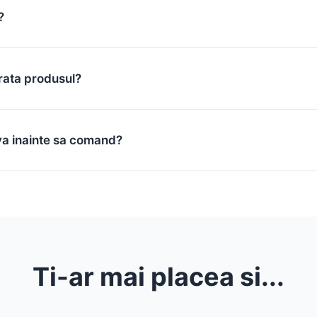
?
rata produsul?
va inainte sa comand?
Ti-ar mai placea si...