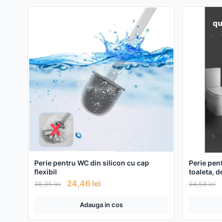
Perie pentru WC din silicon cu cap
Perie pen
flexibil
toaleta, 
24,46
lei
38,95
lei
94,58
lei
Adauga in cos