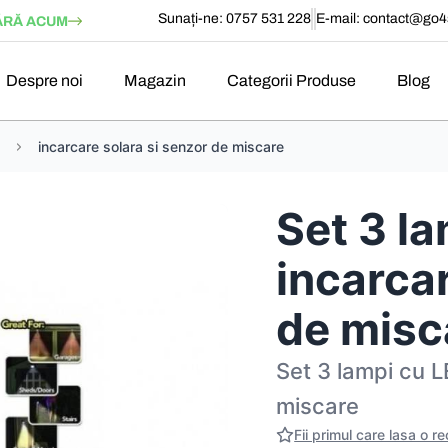
Sunați-ne: 0757 531 228
E-mail:
contact@go4s
RĂ ACUM
Despre noi
Magazin
Categorii Produse
Blog
incarcare solara si senzor de miscare
Set 3 la
incarcar
de misc
Set 3 lampi cu L
miscare
Fii primul care lasa o r