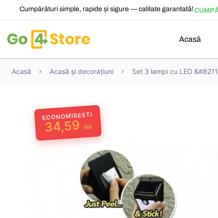
Cumpărături simple, rapide și sigure — calitate garantată!
CUMPĂ
Acasă
Acasă
Acasă și decorațiuni
Set 3 lampi cu LED &#8211
ECONOMISESTI
34,59
lei