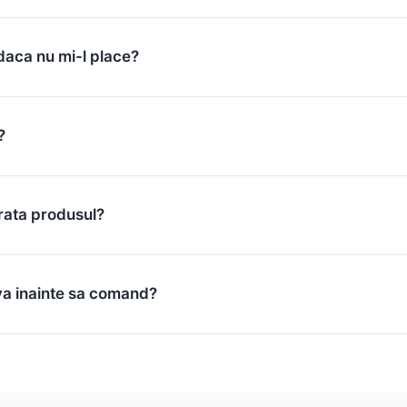
daca nu mi-l place?
?
rata produsul?
va inainte sa comand?