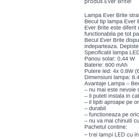
produs Ever Brite!
Lampa Ever Brite stral
Becul tip lampa Ever B
Ever Brite este diferit
functionabila pe tot pa
Becul Ever Brite disp
indeparteaza. Depiste
Specificatii lampa LED
Panou solar: 0,44 W
Baterie: 600 mAh
Putere led: 4x 0.8W (
Dimensiuni lampa: 8.4 
Avantaje Lampa – Bec
– nu mai este nevoie d
– il puteti instala in 
– il lipiti aproape pe 
– durabil
– functioneaza pe ori
– nu va mai chinuiti cu
Pachetul contine:
– trei lampi LED cu i