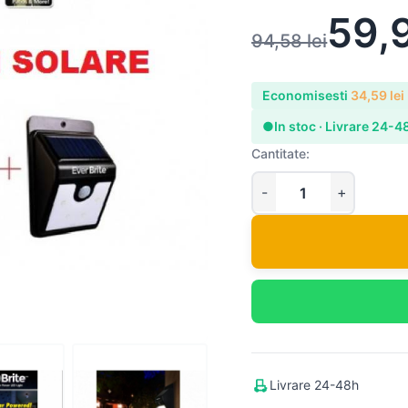
59,
94,58
lei
Economisesti
34,59
lei
●
In stoc · Livrare 24-4
Cantitate:
Livrare 24-48h