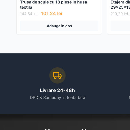
Trusa de scule cu 18 piese in husa
Etajera d
textila
29x25x1
101,24
lei
144,64
lei
210,29
lei
Adauga in cos
Livrare 24-48h
DPD & Sameday in toata tara