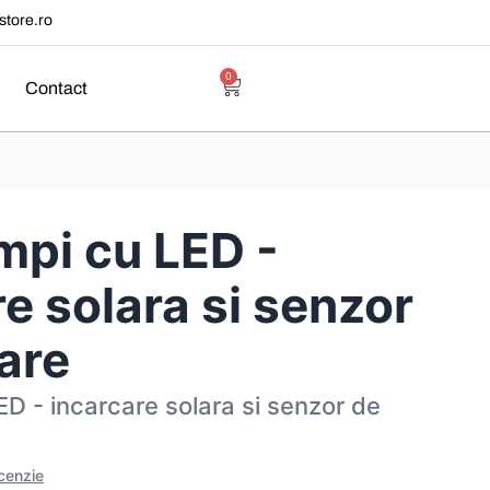
tore.ro
0
Contact
mpi cu LED -
e solara si senzor
are
ED - incarcare solara si senzor de
ecenzie