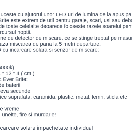
uceste cu ajutorul unor LED-uri de lumina de la apus pan
rite este extrem de util pentru garaje, scari, usi sau deb
 de toate celelalte deoarece foloseste razele soarelui pent
rcursul noptii.
une de detector de miscare, ce se stinge treptat pe mas
aza miscarea de pana la 5 metri departare.
 cu incarcare solara si senzor de miscare:
6000k)
* 12 * 4 ( cm )
 Ever Brite:
e baterii
cateva secunde
orice suprafata: caramida, plastic, metal, lemn, sticla etc
ce vreme
 unelte, fire si murdarie!
ncarcare solara impachetate individual