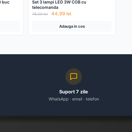
3 buc
Set 3 lampi LED 3W COB cu
telecomanda
44,99
lei
78,00
lei
Adauga in cos
Suport 7 zile
WhatsApp · email · telefon