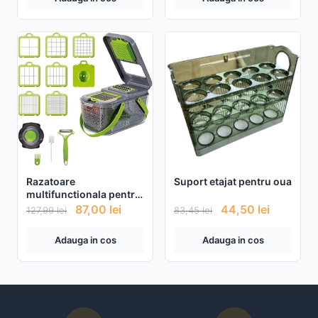
Razatoare
Suport etajat pentru oua
multifunctionala pentru
fructe si legume, 22
87,00
lei
44,50
lei
127,99
lei
83,45
lei
piese, lame din otel
inoxidabil
Adauga in cos
Adauga in cos