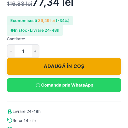
77,34
lei
116,83
lei
Economisesti
39,49
lei
(-34%)
●
In stoc · Livrare 24-48h
Cantitate:
ADAUGĂ ÎN COȘ
Comanda prin WhatsApp
Livrare 24-48h
Retur 14 zile