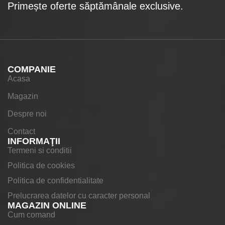
Primește oferte săptămânale exclusive.
COMPANIE
Acasa
Magazin
Despre noi
Contact
INFORMAŢII
Termeni si conditii
Politica de cookies
Politica de confidentialitate
Prelucrarea datelor cu caracter personal
MAGAZIN ONLINE
Cum comand