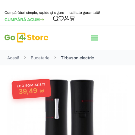
Cumpărături simple, rapide și sigure — calitate garantată!
CUMPĂRĂ ACUM
Acasă
Bucatarie
Tirbuson electric
ECONOMISESTI
39,49
lei