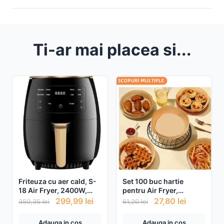
Ti-ar mai placea si...
Friteuza cu aer cald, S-
Set 100 buc hartie
18 Air Fryer, 2400W,
pentru Air Fryer,
afisaj digital, LCD Touch
universale
299,99
lei
27,80
lei
350,35
lei
61,20
lei
control + 2 forme
silicon CADOU!
Adauga in cos
Adauga in cos