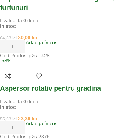
furtunuri
Evaluat la
0
din 5
In stoc
30,00
lei
64,53
lei
Adaugă în coș
Cod Produs:
g2s-1428
-58%
Aspersor rotativ pentru gradina
Evaluat la
0
din 5
In stoc
23,36
lei
55,63
lei
Adaugă în coș
Cod Produs:
g2s-2376