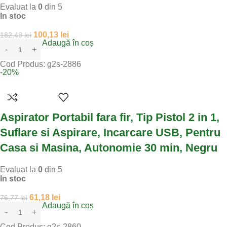
Evaluat la
0
din 5
In stoc
100,13
lei
182,48
lei
Adaugă în coș
Cod Produs:
g2s-2886
-20%
Aspirator Portabil fara fir, Tip Pistol 2 in 1,
Suflare si Aspirare, Incarcare USB, Pentru
Casa si Masina, Autonomie 30 min, Negru
Evaluat la
0
din 5
In stoc
61,18
lei
76,77
lei
Adaugă în coș
Cod Produs:
g2s-2860