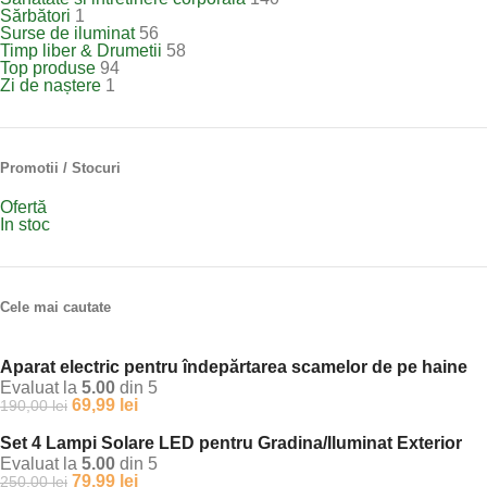
Sărbători
1
Surse de iluminat
56
Timp liber & Drumetii
58
Top produse
94
Zi de naștere
1
Promotii / Stocuri
Ofertă
In stoc
Cele mai cautate
Aparat electric pentru îndepărtarea scamelor de pe haine
Evaluat la
5.00
din 5
69,99
lei
190,00
lei
Set 4 Lampi Solare LED pentru Gradina/Iluminat Exterior
Evaluat la
5.00
din 5
79,99
lei
250,00
lei