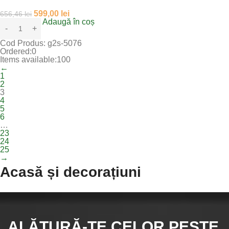
599,00
lei
656,46
lei
Adaugă în coș
Cod Produs:
g2s-5076
Ordered:
0
Items available:
100
←
1
2
3
4
5
6
…
23
24
25
→
Acasă și decorațiuni
ALĂTURĂ-TE CELOR
PESTE