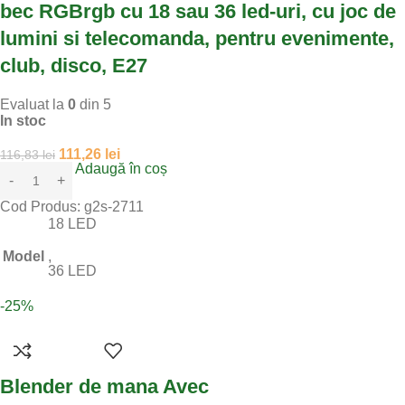
bec RGBrgb cu 18 sau 36 led-uri, cu joc de
lumini si telecomanda, pentru evenimente,
club, disco, E27
Evaluat la
0
din 5
In stoc
111,26
lei
116,83
lei
Adaugă în coș
Cod Produs:
g2s-2711
18 LED
Model
,
36 LED
-25%
Blender de mana Avec