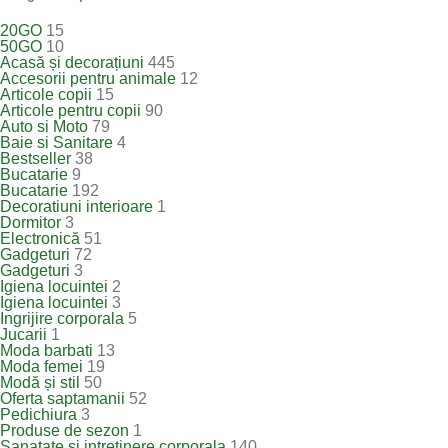
20GO
15
50GO
10
Acasă și decorațiuni
445
Accesorii pentru animale
12
Articole copii
15
Articole pentru copii
90
Auto si Moto
79
Baie si Sanitare
4
Bestseller
38
Bucatarie
9
Bucatarie
192
Decoratiuni interioare
1
Dormitor
3
Electronică
51
Gadgeturi
72
Gadgeturi
3
Igiena locuintei
2
Igiena locuintei
3
Ingrijire corporala
5
Jucarii
1
Moda barbati
13
Moda femei
19
Modă și stil
50
Oferta saptamanii
52
Pedichiura
3
Produse de sezon
1
Sanatate si intretinere corporala
140