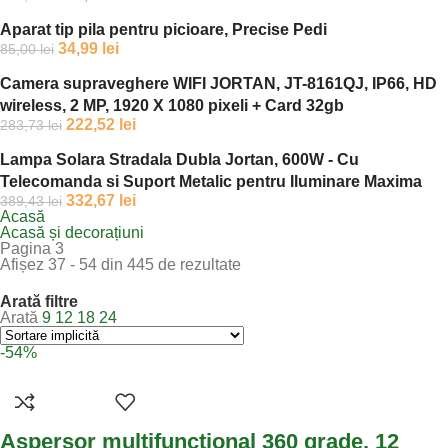
Aparat tip pila pentru picioare, Precise Pedi
34,99
lei
85,00
lei
Camera supraveghere WIFI JORTAN, JT-8161QJ, IP66, HD
wireless, 2 MP, 1920 X 1080 pixeli + Card 32gb
222,52
lei
283,73
lei
Lampa Solara Stradala Dubla Jortan, 600W - Cu
Telecomanda si Suport Metalic pentru Iluminare Maxima
332,67
lei
389,43
lei
Acasă
Acasă și decorațiuni
Pagina 3
Afișez 37 - 54 din 445 de rezultate
Arată filtre
Arată
9
12
18
24
-54%
Aspersor multifunctional 360 grade, 12