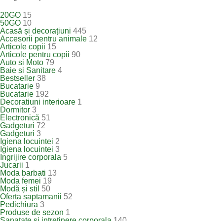
20GO
15
50GO
10
Acasă și decorațiuni
445
Accesorii pentru animale
12
Articole copii
15
Articole pentru copii
90
Auto si Moto
79
Baie si Sanitare
4
Bestseller
38
Bucatarie
9
Bucatarie
192
Decoratiuni interioare
1
Dormitor
3
Electronică
51
Gadgeturi
72
Gadgeturi
3
Igiena locuintei
2
Igiena locuintei
3
Ingrijire corporala
5
Jucarii
1
Moda barbati
13
Moda femei
19
Modă și stil
50
Oferta saptamanii
52
Pedichiura
3
Produse de sezon
1
Sanatate si intretinere corporala
140