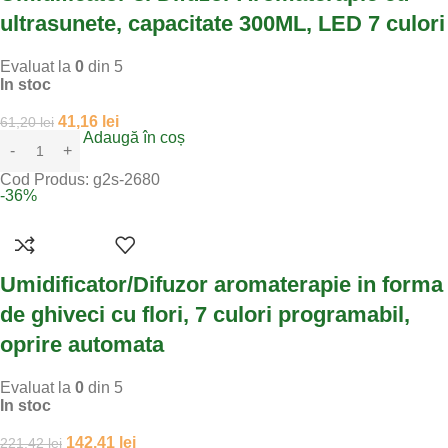
ultrasunete, capacitate 300ML, LED 7 culori
Evaluat la
0
din 5
In stoc
41,16
lei
61,20
lei
Adaugă în coș
Cod Produs:
g2s-2680
-36%
Umidificator/Difuzor aromaterapie in forma
de ghiveci cu flori, 7 culori programabil,
oprire automata
Evaluat la
0
din 5
In stoc
142,41
lei
221,42
lei