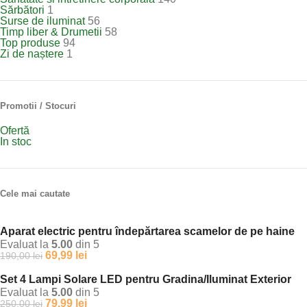
Sărbători
1
Surse de iluminat
56
Timp liber & Drumetii
58
Top produse
94
Zi de naștere
1
Promotii / Stocuri
Ofertă
In stoc
Cele mai cautate
Aparat electric pentru îndepărtarea scamelor de pe haine
Evaluat la
5.00
din 5
69,99
lei
190,00
lei
Set 4 Lampi Solare LED pentru Gradina/Iluminat Exterior
Evaluat la
5.00
din 5
79,99
lei
250,00
lei