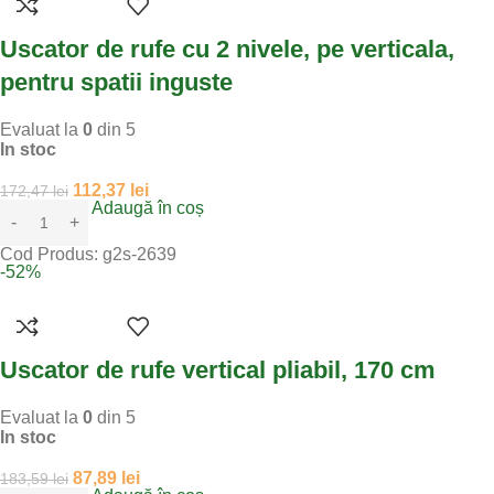
Uscator de rufe cu 2 nivele, pe verticala,
pentru spatii inguste
Evaluat la
0
din 5
In stoc
112,37
lei
172,47
lei
Adaugă în coș
Cod Produs:
g2s-2639
-52%
Uscator de rufe vertical pliabil, 170 cm
Evaluat la
0
din 5
In stoc
87,89
lei
183,59
lei