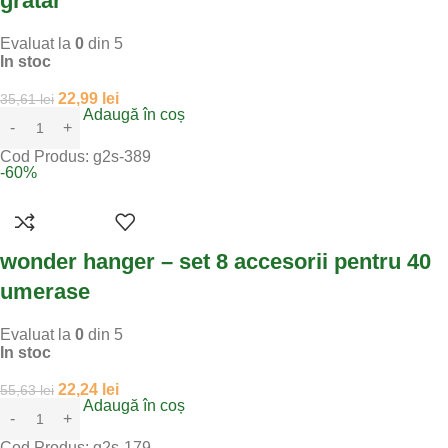
gratar
Evaluat la
0
din 5
In stoc
22,99
lei
35,61
lei
Adaugă în coș
Cod Produs:
g2s-389
-60%
wonder hanger – set 8 accesorii pentru 40
umerase
Evaluat la
0
din 5
In stoc
22,24
lei
55,63
lei
Adaugă în coș
Cod Produs:
g2s-179