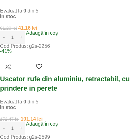
Evaluat la
0
din 5
In stoc
41,16
lei
61,20
lei
Adaugă în coș
Cod Produs:
g2s-2256
-41%
Uscator rufe din aluminiu, retractabil, cu
prindere in perete
Evaluat la
0
din 5
In stoc
101,14
lei
172,47
lei
Adaugă în coș
Cod Produs:
g2s-2599