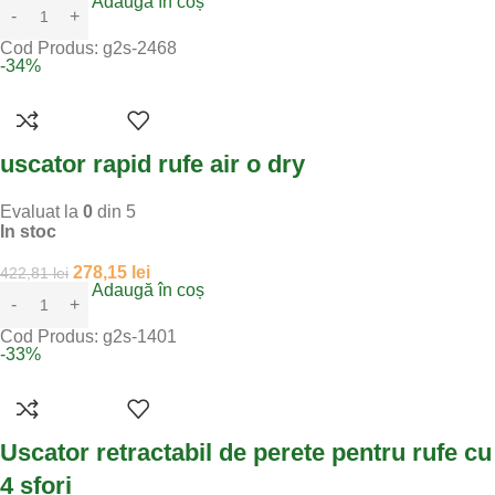
Adaugă în coș
Cod Produs:
g2s-2468
-34%
uscator rapid rufe air o dry
Evaluat la
0
din 5
In stoc
278,15
lei
422,81
lei
Adaugă în coș
Cod Produs:
g2s-1401
-33%
Uscator retractabil de perete pentru rufe cu
4 sfori