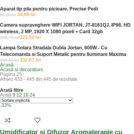
Aparat tip pila pentru picioare, Precise Pedi
34,99
lei
85,00
lei
Camera supraveghere WIFI JORTAN, JT-8161QJ, IP66, HD
wireless, 2 MP, 1920 X 1080 pixeli + Card 32gb
222,52
lei
283,73
lei
Lampa Solara Stradala Dubla Jortan, 600W - Cu
Telecomanda si Suport Metalic pentru Iluminare Maxima
332,67
lei
389,43
lei
Acasă
Acasă și decorațiuni
Pagina 25
Afișez 433 - 445 din 445 de rezultate
Arată filtre
Arată
9
12
18
24
-33%
Umidificator si Difuzor Aromaterapie cu