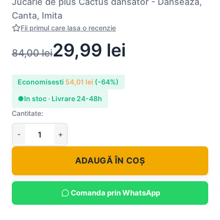
Jucarie de plus Cactus dansator - Danseaza,
Canta, Imita
Fii primul care lasa o recenzie
29,99
lei
84,00
lei
Economisesti
54,01
lei
(-64%)
●
In stoc · Livrare 24-48h
Cantitate:
ADAUGĂ ÎN COȘ
Comanda prin WhatsApp